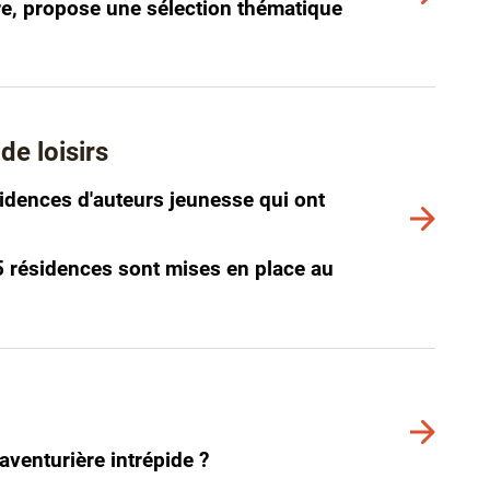
vre, propose une sélection thématique
plus
de
détails
de loisirs
idences d'auteurs jeunesse qui ont
Voir
plus
de
 25 résidences sont mises en place au
détails
Voir
plus
aventurière intrépide ?
de