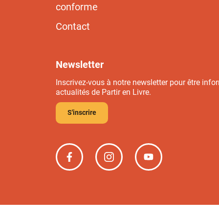
conforme
Contact
Newsletter
Inscrivez-vous à notre newsletter pour être info
actualités de Partir en Livre.
S'inscrire
Partir
Partir
Partir
en
en
en
livre
livre
livre
sur
sur
sur
Facebook
Instagram
YouTube