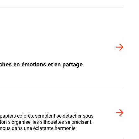
détails
Voir
plus
de
riches en émotions et en partage
détails
Voir
papiers colorés, semblent se détacher sous
plus
on s'organise, les silhouettes se précisent.
de
t nous dans une éclatante harmonie.
détails