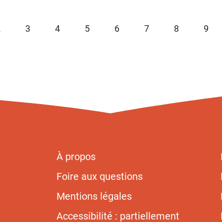
2
3
4
5
6
7
8
9
Page
Page
Page
Page
Page
Page
Page
Pag
À propos
Foire aux questions
Mentions légales
Accessibilité : partiellement