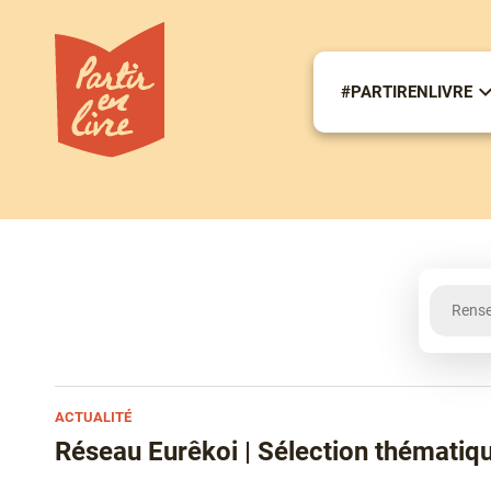
Aller
au
contenu
principal
#PARTIRENLIVRE
S
m
#
Recherche
ACTUALITÉ
Réseau Eurêkoi | Sélection thématiqu