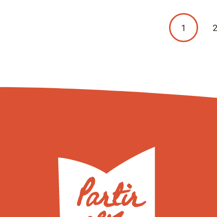
Page
1
courante