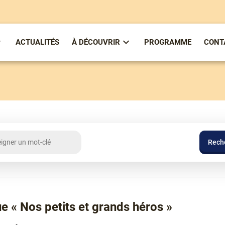
ACTUALITÉS
À DÉCOUVRIR
PROGRAMME
CONT
ous-
Sous-
enu
menu
partirenlivre
À
Découvrir
e « Nos petits et grands héros »