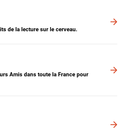
Voir
plus
its de la lecture sur le cerveau.
de
détails
Voir
leurs Amis dans toute la France pour
plus
de
détails
Voir
plus