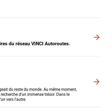
de
détails
Voir
plus
2 aires du réseau VINCI Autoroutes.
de
détails
Voir
plus
protégeait du reste du monde. Au même moment,
de
 la recherche d'un immense trésor. Dans le
détails
'un vers l'autre.