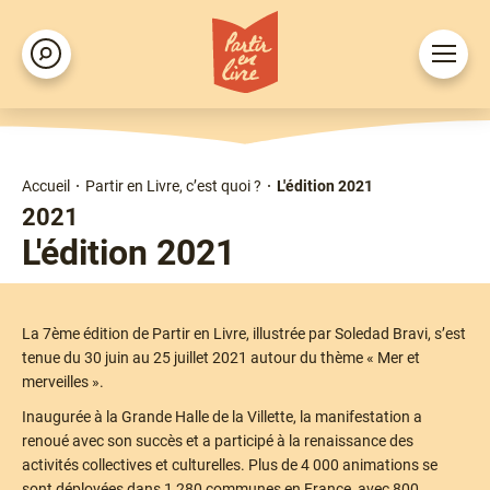
Aller
au
Ouvrir
Rechercher
contenu
le
principal
menu
Accueil
Partir en Livre, c’est quoi ?
L'édition 2021
Fil
2021
d'Ariane
L'édition 2021
La 7ème édition de Partir en Livre, illustrée par Soledad Bravi, s’est
tenue du 30 juin au 25 juillet 2021 autour du thème « Mer et
merveilles ».
Inaugurée à la Grande Halle de la Villette, la manifestation a
renoué avec son succès et a participé à la renaissance des
activités collectives et culturelles. Plus de 4 000 animations se
sont déployées dans 1 280 communes en France, avec 800