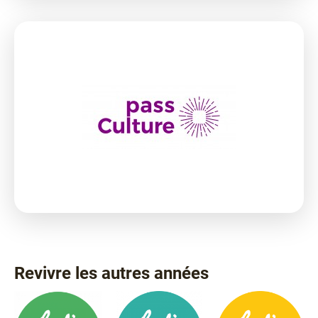
Revivre les autres années
Voir
plus