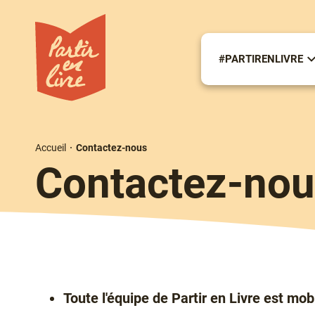
Aller
au
contenu
principal
#PARTIRENLIVRE
S
m
#
Accueil
Contactez-nous
Fil
Contactez-no
d'Ariane
Toute l'équipe de Partir en Livre est mob