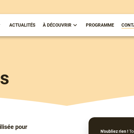
ACTUALITÉS
À DÉCOUVRIR
PROGRAMME
CONT
ous-
Sous-
enu
menu
partirenlivre
À
Découvrir
us
ilisée pour
N'oubliez rien !
To