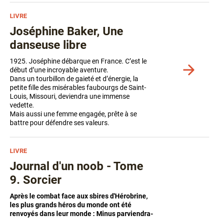
LIVRE
Joséphine Baker, Une
danseuse libre
1925. Joséphine débarque en France. C’est le
Voir
début d’une incroyable aventure.
plus
Dans un tourbillon de gaieté et d’énergie, la
de
petite fille des misérables faubourgs de Saint-
détails
Louis, Missouri, deviendra une immense
vedette.
Mais aussi une femme engagée, prête à se
battre pour défendre ses valeurs.
LIVRE
Journal d'un noob - Tome
9. Sorcier
Après le combat face aux sbires d'Hérobrine,
les plus grands héros du monde ont été
renvoyés dans leur monde : Minus parviendra-