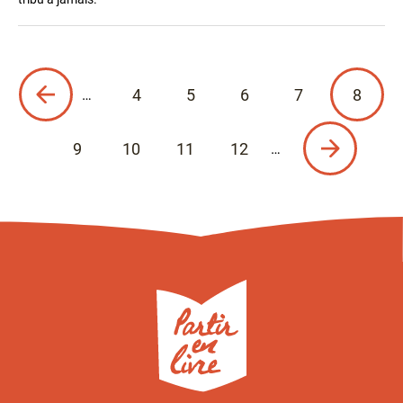
édente
Page
Page
4
5
6
7
8
…
courante
Page
Page
Page
Page
9
10
11
12
…
Page
Page
Page
Page
Page
suivante