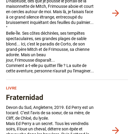
D'habitude, dès que je pousse le portail de la
maisonnette de Mitch, Frimousse aboie et court
en cercles autour de moi. Mais là, je faisais face
Voir
à ce grand silence étrange, entrecoupé du
plus
bruissement inquiétant des feuilles du palmier...
de
"
détails
Belle-Île. Ses côtes déchirées, ses tempêtes
spectaculaires, ses grandes plages de sable
blond... Ici, c'est le paradis de Corto, de son
grand-père Mitch et de Frimousse, sa chienne
adorée. Mais un beau
jour, Frimousse disparaît...
Comment a-t-elle pu quitter l'île ? La suite de
cette aventure, personne n'aurait pu l'imaginer...
LIVRE
Fraternidad
Devon du Sud, Angleterre, 2019. Ed Perry est un
tocard. C’est l’avis de sa soeur, de sa mère, de
Cliff, de Chloé, du lycée.
Mais Ed Perry a un secret. Tous les vendredis
soirs, il loue un cheval, déterre son épée et
Voir