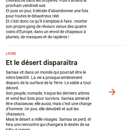
chevauche dans les bruyères. Puis il attend le
plus
prochain vendredi soir.
de
Et puis un jour, il décide d’abandonner une fois
détails
pour toutes le désastreux réel.
Et c’est donc ce qu’il s’emploie à faire : monter
son propre gang de rêveurs venus des quatre
coins d’Europe, dans un envol de chapeaux à
plumes, de masques et de rapières !
LIVRE
Et le désert disparaîtra
Samaa vit dans un monde qui pourrait être le
nôtre bientôt. La vie a presque entièrement
disparu de la surface de la Terre. Le sable a tout
dévoré.
Voir
Son peuple, nomade, traque les derniers arbres
plus
et vend leur bois pour survivre. Samaa aimerait
de
être chasseuse, elle aussi, mais c’est une charge
détails
d’homme.
Un jour, elle désobéit et suit les
chasseurs.
Mais le désert a mille visages. Samaa se perd, et
fera une rencontre qui changera le destin de sa
tribu à jamais.