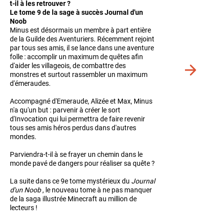
t-il à les retrouver ?
Le tome 9 de la sage à succès Journal d'un
Noob
Minus est désormais un membre à part entière
de la Guilde des Aventuriers. Récemment rejoint
par tous ses amis, il se lance dans une aventure
folle : accomplir un maximum de quêtes afin
d'aider les villageois, de combattre des
Voir
monstres et surtout rassembler un maximum
plus
d'émeraudes.
de
détails
Accompagné d'Emeraude, Alizée et Max, Minus
n'a qu'un but : parvenir à créer le sort
d'Invocation qui lui permettra de faire revenir
tous ses amis héros perdus dans d'autres
mondes.
Parviendra-t-il à se frayer un chemin dans le
monde pavé de dangers pour réaliser sa quête ?
La suite dans ce 9e tome mystérieux du
Journal
d'un Noob
, le nouveau tome à ne pas manquer
de la saga illustrée Minecraft au million de
lecteurs !