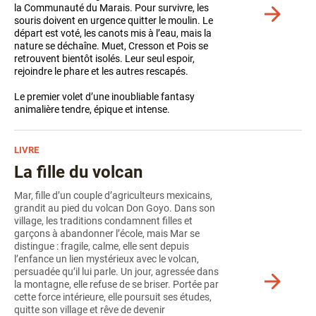
la Communauté du Marais. Pour survivre, les
Voir
souris doivent en urgence quitter le moulin. Le
plus
départ est voté, les canots mis à l’eau, mais la
de
nature se déchaîne. Muet, Cresson et Pois se
détails
retrouvent bientôt isolés. Leur seul espoir,
rejoindre le phare et les autres rescapés.
Le premier volet d’une inoubliable fantasy
animalière tendre, épique et intense.
LIVRE
La fille du volcan
Mar, fille d’un couple d’agriculteurs mexicains,
grandit au pied du volcan Don Goyo. Dans son
village, les traditions condamnent filles et
garçons à abandonner l’école, mais Mar se
distingue : fragile, calme, elle sent depuis
l’enfance un lien mystérieux avec le volcan,
persuadée qu’il lui parle. Un jour, agressée dans
Voir
la montagne, elle refuse de se briser. Portée par
plus
cette force intérieure, elle poursuit ses études,
de
quitte son village et rêve de devenir