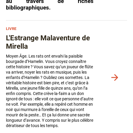
au travers de riches
bibliographiques.
LIVRE
L'Estrange Malaventure de
Mirella
Moyen Âge. Les rats ont envahi la paisible
bourgade d’Hamelin. Vous croyez connaître
cette histoire ? Vous savez qu’un joueur de flûte
va arriver, noyer les rats en musique, puis les
Voir
enfants d’Hamelin ? Oubliez ces sornettes. La
plus
véritable histoire est bien pire, et c’est grâce à
de
Mirella, une jeune fille de quinze ans, qu’on l’a
détails
enfin compris. Cette crève la-faim a un don
ignoré de tous : elle voit ce que personne d’autre
ne voit. Par exemple, elle a repéré cet homme en
noir qui murmure à l’oreille de ceux qui vont
mourir de la peste… Et ça lui donne une sacrée
longueur d’avance. Y compris sur le plus célèbre
dératiseur de tous les temps.