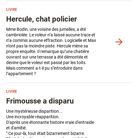
LIVRE
Hercule, chat policier
Mme Bodin, une voisine des jumelles, a été
cambriolée. Le voleur n’a laissé aucune trace et
n’a commis aucune effraction. Logicielle et Max
Voir
n’ont pas la moindre piste. Hercule mène sa
plus
propre enquête. Il remarque qu’une chatière
de
ouvrant sur une terrasse a été démontée et
détails
devine que le voleur est passé par les toits.
Mais comment a-t-il pu s’introduire dans
l’appartement ?
LIVRE
Frimousse a disparu
Une mystérieuse disparition...
Une incroyable réapparition.
D'après une étonnante histoire vraie d'entraide
et d'amitié.
" Ce jour-là, tout était bizarrement bizarre.