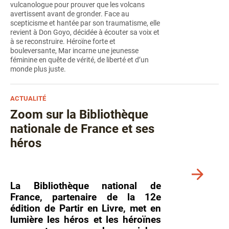
détails
vulcanologue pour prouver que les volcans
avertissent avant de gronder. Face au
scepticisme et hantée par son traumatisme, elle
revient à Don Goyo, décidée à écouter sa voix et
à se reconstruire. Héroïne forte et
bouleversante, Mar incarne une jeunesse
féminine en quête de vérité, de liberté et d’un
monde plus juste.
ACTUALITÉ
Zoom sur la Bibliothèque
nationale de France et ses
héros
Voir
plus
La Bibliothèque national de
de
France, partenaire de la 12e
détails
édition de Partir en Livre, met en
lumière les héros et les héroïnes