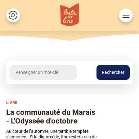
Aller
au
Ouvrir
Rechercher
contenu
le
principal
menu
Recherche
LIVRE
La communauté du Marais
- L'Odyssée d'octobre
Au cœur de l’automne, une terrible tempête
s’annonce… Si la digue cède, il ne restera rien de