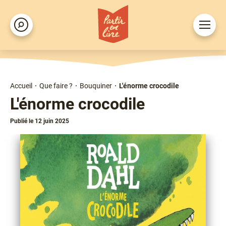
Aller
au
Ouvrir
Rechercher
contenu
le
principal
menu
Accueil
Que faire ?
Bouquiner
L'énorme crocodile
Fil
L'énorme crocodile
d'Ariane
Publié le 12 juin 2025