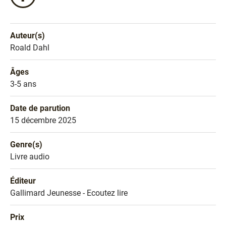
ce
livre
sur
Auteur(s)
Facebook
Nom de l'auteur
Roald Dahl
!
Âges
Âges
3-5 ans
Date de parution
Date de parution
15 décembre 2025
Genre(s)
Genre littéraire
Livre audio
Éditeur
Éditeur
Gallimard Jeunesse - Ecoutez lire
Prix