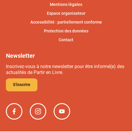
Mentions légales
Espace organisateur
Accessibilité : partiellement conforme
Protection des données
Contact
Newsletter
Inscrivez-vous à notre newsletter pour être informé(e) des
actualités de Partir en Livre.
S'inscrire
Partir
Partir
Partir
en
en
en
livre
livre
livre
sur
sur
sur