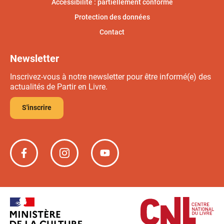
Accessibilité : partiellement conforme
Protection des données
Contact
Newsletter
Inscrivez-vous à notre newsletter pour être informé(e) des
actualités de Partir en Livre.
S'inscrire
Partir
Partir
Partir
en
en
en
livre
livre
livre
sur
sur
sur
Facebook
Instagram
YouTube