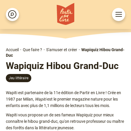
Aller
au
Ouvrir
Rechercher
contenu
le
principal
menu
Accueil
Que faire ?
S'amuser et créer
Wapiquiz Hibou Grand-
Fil
Duc
d'Ariane
Wapiquiz Hibou Grand-Duc
Type
Jeu littéraire
Chapô
Wapiti est partenaire de la 11e édition de Partir en Livre ! Crée en
1987 par Milan,
Wapiti
est le premier magazine nature pour les
enfants avec plus de 1,1 millions de lecteurs tous les mois.
Wapiti vous propose un de ses fameux Wapiquiz pour mieux
connaître le hibou grand-duc, qu'on retrouve professeur ou maître
des forêts dans la littérature jeunesse.