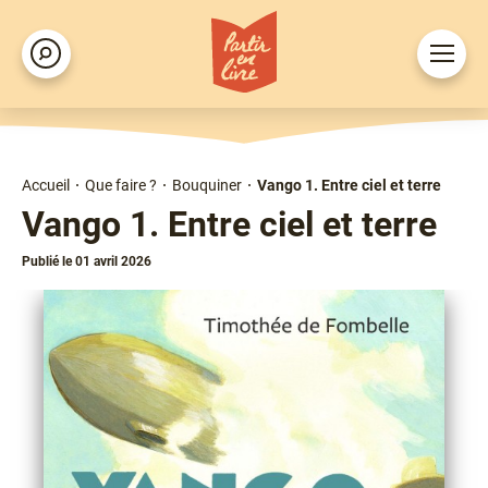
Aller
au
Ouvrir
Rechercher
contenu
le
principal
menu
Accueil
Que faire ?
Bouquiner
Vango 1. Entre ciel et terre
Fil
Vango 1. Entre ciel et terre
d'Ariane
Publié le 01 avril 2026