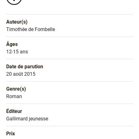
ce
livre
sur
Auteur(s)
Facebook
Nom de l'auteur
Timothée de Fombelle
!
Âges
Âges
12-15 ans
Date de parution
Date de parution
20 août 2015
Genre(s)
Genre littéraire
Roman
Éditeur
Éditeur
Gallimard jeunesse
Prix