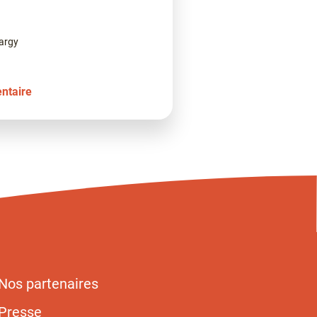
largy
ntaire
Nos partenaires
Presse