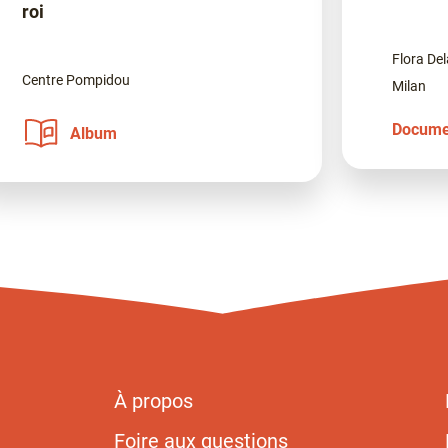
roi
Flora De
Centre Pompidou
Milan
Docume
Album
À propos
Foire aux questions