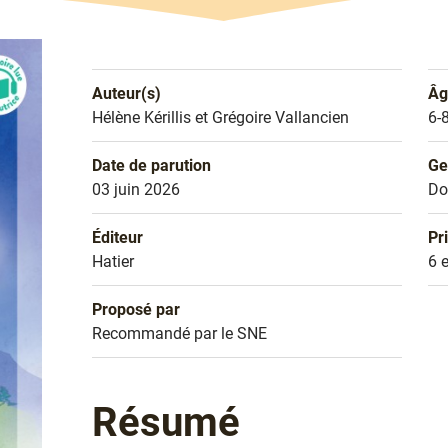
Auteur(s)
Âg
Nom de l'auteur
Hélène Kérillis et Grégoire Vallancien
Âg
6-
Date de parution
Ge
Date de parution
03 juin 2026
Ge
Do
Éditeur
Pr
Éditeur
Hatier
Pr
6 
Proposé par
Sélection
Recommandé par le SNE
Résumé