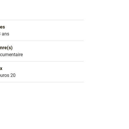
es
es
8 ans
nre(s)
nre littéraire
cumentaire
ix
ix
euros 20