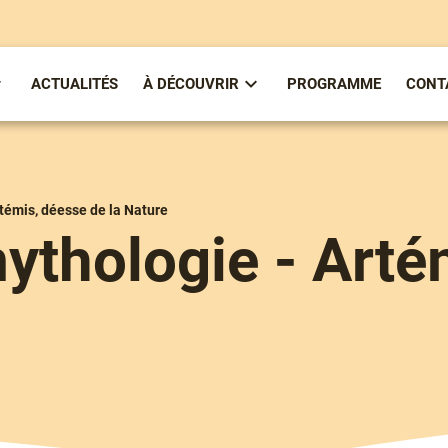
ACTUALITÉS
À DÉCOUVRIR
PROGRAMME
CONT
ous-
Sous-
enu
menu
partirenlivre
À
Découvrir
témis, déesse de la Nature
ythologie - Arté