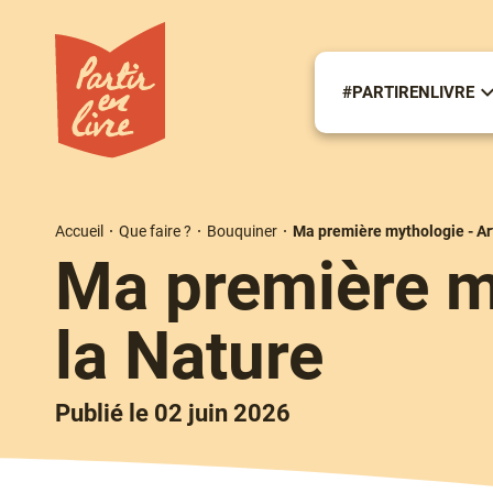
Aller
au
contenu
principal
#PARTIRENLIVRE
S
m
#
Accueil
Que faire ?
Bouquiner
Ma première mythologie - Ar
Fil
Ma première m
d'Ariane
la Nature
Publié le 02 juin 2026