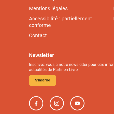
Mentions légales
Accessibilité : partiellement
conforme
Contact
Newsletter
Inscrivez-vous à notre newsletter pour être info
actualités de Partir en Livre.
S'inscrire
Partir
Partir
Partir
en
en
en