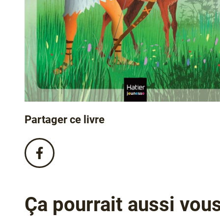
Partager ce livre
Partagez
ce
livre
sur
Facebook
Ça pourrait aussi vous 
!