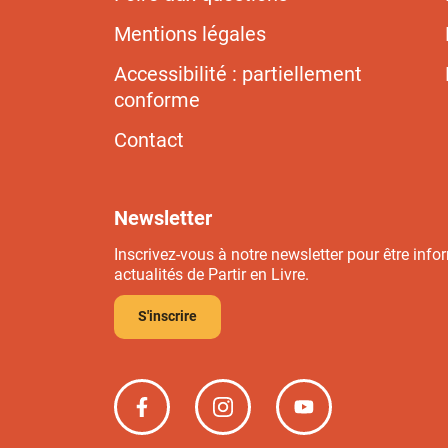
Mentions légales
Accessibilité : partiellement
conforme
Contact
Newsletter
Inscrivez-vous à notre newsletter pour être info
actualités de Partir en Livre.
S'inscrire
Partir
Partir
Partir
en
en
en