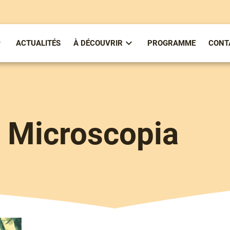
ACTUALITÉS
À DÉCOUVRIR
PROGRAMME
CONT
ous-
Sous-
enu
menu
partirenlivre
À
Découvrir
e Microscopia