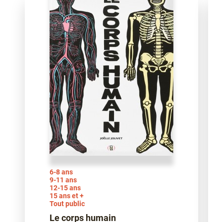
6-8 ans
9-11 ans
12-15 ans
15 ans et +
Tout public
Le corps humain