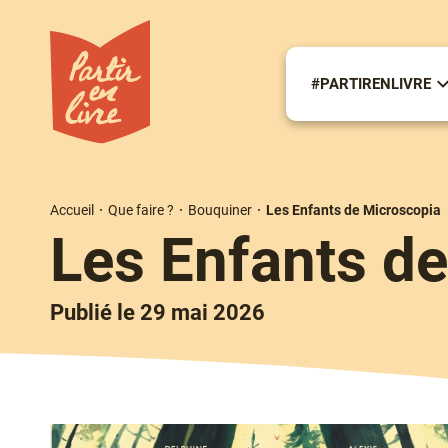
Aller
au
contenu
principal
#PARTIRENLIVRE
S
m
#
Accueil
Que faire ?
Bouquiner
Les Enfants de Microscopia
Fil
Les Enfants d
d'Ariane
Publié le 29 mai 2026