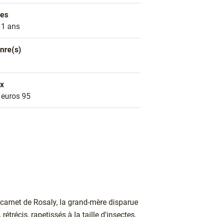
es
es
11 ans
nre(s)
nre littéraire
D
ix
ix
 euros 95
e carnet de Rosaly, la grand-mère disparue
 rétrécis, rapetissés à la taille d'insectes.