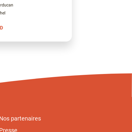
urducan
hel
D
Nos partenaires
Presse