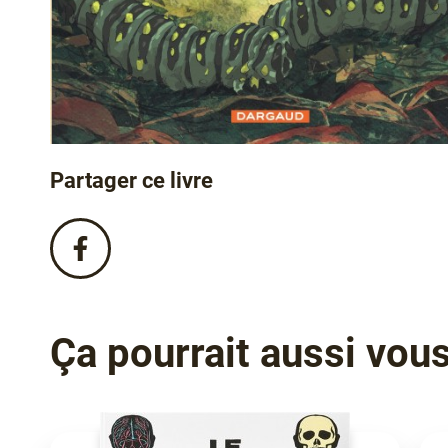
Partager ce livre
Partagez
ce
livre
sur
Facebook
Ça pourrait aussi vous 
!