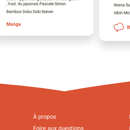
; trad. du japonais Pascale Simon
Ileana S
Bamboo Doko Doki Seinen
Albin Mic
Manga
B
À propos
Foire aux questions