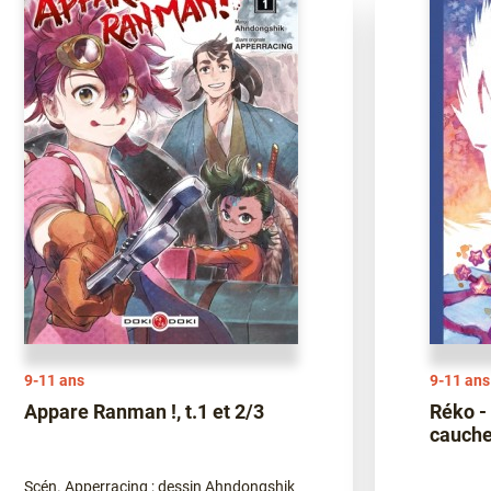
9-11 ans
9-11 ans
Appare Ranman !, t.1 et 2/3
Réko -
cauch
Scén. Apperracing ; dessin Ahndongshik