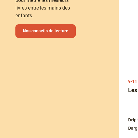
pour mettre les meilleurs
livres entre les mains des
enfants.
Nos conseils de lecture
9-11
ythologie - Artémis, déesse de
Les
Delph
Grégoire Vallancien
Darg