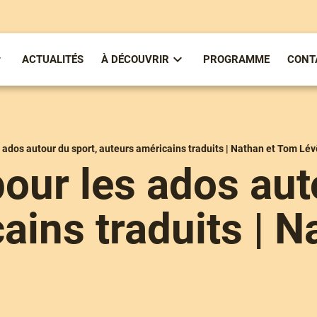
ACTUALITÉS
À DÉCOUVRIR
PROGRAMME
CONT
ous-
Sous-
enu
menu
partirenlivre
À
Découvrir
 ados autour du sport, auteurs américains traduits | Nathan et Tom Lé
pour les ados aut
ains traduits | 