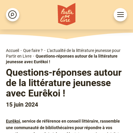
Aller
au
Ouvrir
Rechercher
contenu
le
principal
menu
Accueil
Que faire ?
L’actualité de la littérature jeunesse pour
Fil
Partir en Livre
Questions-réponses autour de la littérature
d'Ariane
jeunesse avec Eurêkoi !
Questions-réponses autour
de la littérature jeunesse
avec Eurêkoi !
15 juin 2024
Chapô
Eurêkoi
, service de référence en conseil littéraire, rassemble
une communauté de bibliothécaires pour répondre à vos