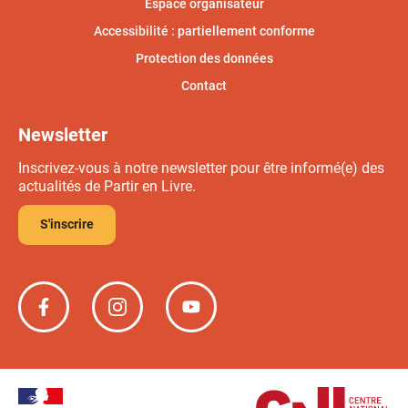
Espace organisateur
Accessibilité : partiellement conforme
Protection des données
Contact
Newsletter
Inscrivez-vous à notre newsletter pour être informé(e) des
actualités de Partir en Livre.
S'inscrire
Partir
Partir
Partir
en
en
en
livre
livre
livre
sur
sur
sur
Facebook
Instagram
YouTube