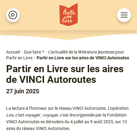
Aller
au
Ouvrir
Rechercher
contenu
le
principal
menu
Accueil
Que faire ?
L’actualité de la littérature jeunesse pour
Fil
Partir en Livre
Partir en Livre sur les aires de VINCI Autoroutes
d'Ariane
Partir en Livre sur les aires
de VINCI Autoroutes
27 juin 2025
Chapô
La lecture à l’honneur sur le réseau VINCI Autoroutes. L’opération
Lire, c’est voyager ; voyager, c’est lire
organisée par la Fondation
VINCI Autoroutes se déroulera du 4 juillet au 9 août 2025, sur 13
aires du réseau VINCI Autoroutes.