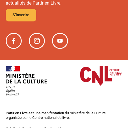
actualités de Partir en Livre.
S'inscrire
Partir
Partir
Partir
en
en
en
livre
livre
livre
sur
sur
sur
Facebook
Instagram
YouTube
Partir en Livre est une manifestation du ministère de la Culture
organisée par le Centre national du livre.