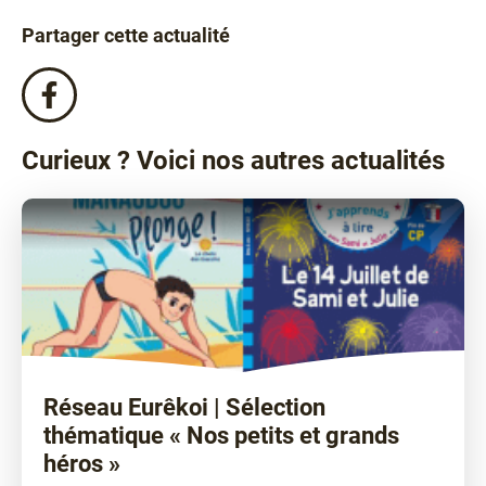
Partager cette actualité
Partagez
cette
actualité
Curieux ? Voici nos autres actualités
sur
Facebook
!
Réseau Eurêkoi | Sélection
thématique « Nos petits et grands
héros »