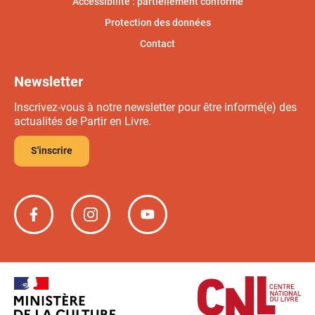
Accessibilité : partiellement conforme
Protection des données
Contact
Newsletter
Inscrivez-vous à notre newsletter pour être informé(e) des
actualités de Partir en Livre.
S'inscrire
Partir
Partir
Partir
en
en
en
livre
livre
livre
sur
sur
sur
Facebook
Instagram
YouTube