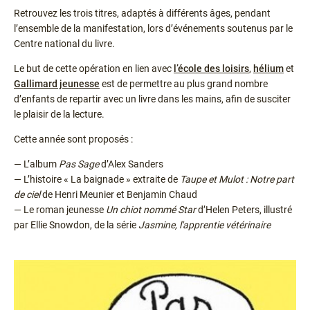
Texte
Retrouvez les trois titres, adaptés à différents âges, pendant
l’ensemble de la manifestation, lors d’événements soutenus par le
Centre national du livre.
Le but de cette opération en lien avec
l’école des loisirs
,
hélium
et
Gallimard jeunesse
est de permettre au plus grand nombre
d’enfants de repartir avec un livre dans les mains, afin de susciter
le plaisir de la lecture.
Cette année sont proposés :
― L’album
Pas Sage
d’Alex Sanders
― L’histoire « La baignade » extraite de
Taupe et Mulot : Notre part
de ciel
de Henri Meunier et Benjamin Chaud
― Le roman jeunesse
Un chiot nommé Star
d’Helen Peters, illustré
par Ellie Snowdon, de la série
Jasmine, l'apprentie vétérinaire