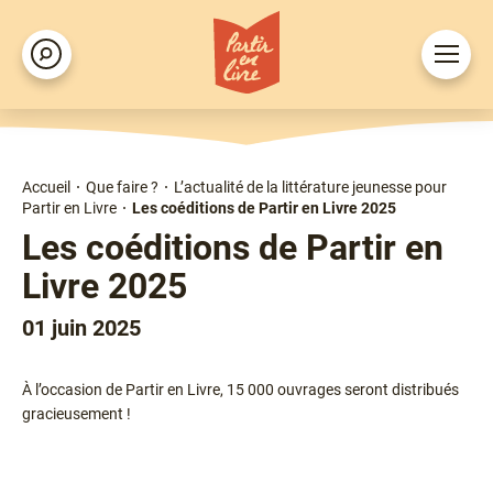
Aller
au
Ouvrir
Rechercher
contenu
le
principal
menu
Accueil
Que faire ?
L’actualité de la littérature jeunesse pour
Fil
Partir en Livre
Les coéditions de Partir en Livre 2025
d'Ariane
Les coéditions de Partir en
Livre 2025
01 juin 2025
Chapô
À l’occasion de Partir en Livre, 15 000 ouvrages seront distribués
gracieusement !