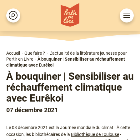
Aller
au
Ouvrir
Rechercher
contenu
le
principal
menu
Accueil
Que faire ?
L’actualité de la littérature jeunesse pour
Fil
Partir en Livre
À bouquiner | Sensibiliser au réchauffement
d'Ariane
climatique avec Eurêkoi
À bouquiner | Sensibiliser au
réchauffement climatique
avec Eurêkoi
07 décembre 2021
Chapô
Le 08 décembre 2021 est la Journée mondiale du climat ! À cette
occasion, les bibliothécaires de la
Bibliothèque de Toulouse
-