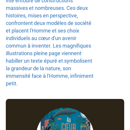
vite entouré de constructions
massives et nombreuses. Ces deux
histoires, mises en perspective,
confrontent deux modèles de société
et placent l'Homme et ses choix
individuels au cœur d'un avenir
commun à inventer. Les magnifiques
illustrations pleine page viennent
habiller un texte épuré et symbolisent
la grandeur de la nature, son
immensité face à l'Homme, infiniment
petit.