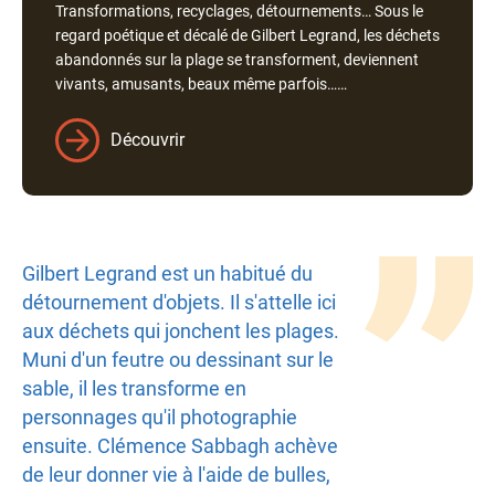
Transformations, recyclages, détournements… Sous le
l'auteur
regard poétique et décalé de Gilbert Legrand, les déchets
abandonnés sur la plage se transforment, deviennent
vivants, amusants, beaux même parfois……
Découvrir
Texte
Gilbert Legrand est un habitué du
détournement d'objets. Il s'attelle ici
aux déchets qui jonchent les plages.
Muni d'un feutre ou dessinant sur le
sable, il les transforme en
personnages qu'il photographie
ensuite. Clémence Sabbagh achève
de leur donner vie à l'aide de bulles,