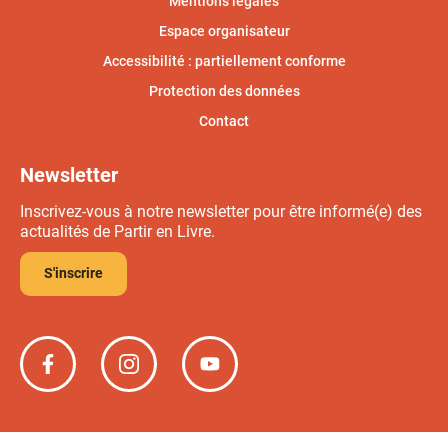
Mentions légales
Espace organisateur
Accessibilité : partiellement conforme
Protection des données
Contact
Newsletter
Inscrivez-vous à notre newsletter pour être informé(e) des
actualités de Partir en Livre.
S'inscrire
Partir
Partir
Partir
en
en
en
livre
livre
livre
sur
sur
sur