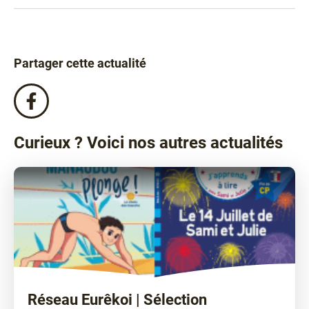
Partager cette actualité
Partagez
cette
actualité
Curieux ? Voici nos autres actualités
sur
Facebook
!
Réseau Eurêkoi | Sélection