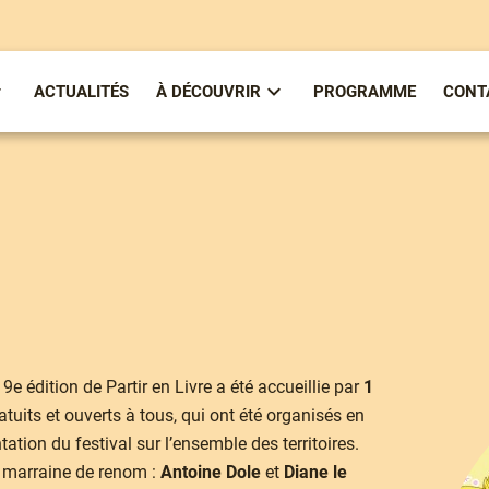
ACTUALITÉS
À DÉCOUVRIR
PROGRAMME
CONT
ous-
Sous-
enu
menu
partirenlivre
À
Découvrir
 9e édition de Partir en Livre a été accueillie par
1
ratuits et ouverts à tous, qui ont été organisés en
ation du festival sur l’ensemble des territoires.
e marraine de renom :
Antoine Dole
et
Diane le