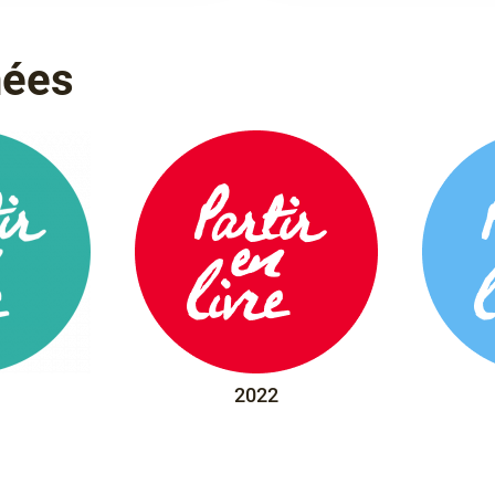
nées
2022