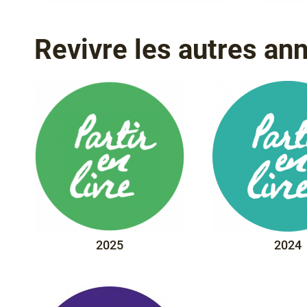
Voir
Revivre les autres an
plus
2025
2024