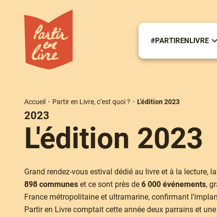
Aller
au
contenu
principal
#PARTIRENLIVRE
S
m
#
Accueil
Partir en Livre, c’est quoi ?
L'édition 2023
Fil
2023
d'Ariane
L'édition 2023
Grand rendez-vous estival dédié au livre et à la lecture, la
898 communes
et ce sont près de
6 000 événements
, g
France métropolitaine et ultramarine, confirmant l’implant
Partir en Livre comptait cette année deux parrains et un