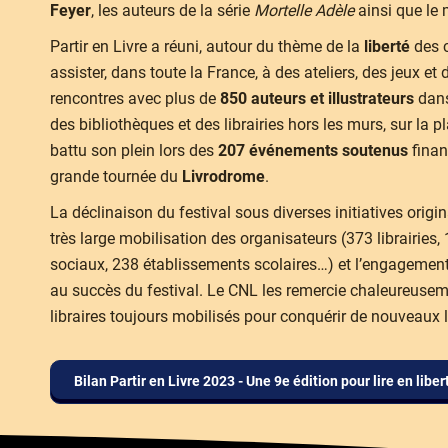
Feyer
, les auteurs de la série
Mortelle Adèle
ainsi que le
Partir en Livre a réuni, autour du thème de la
liberté
des 
assister, dans toute la France, à des ateliers, des jeux e
rencontres avec plus de
850 auteurs et illustrateurs
dans
des bibliothèques et des librairies hors les murs, sur la
battu son plein lors des
207 événements soutenus
finan
grande tournée du
Livrodrome
.
La déclinaison du festival sous diverses initiatives origi
très large mobilisation des organisateurs (373 librairies,
sociaux, 238 établissements scolaires…) et l’engagemen
au succès du festival. Le CNL les remercie chaleureusemen
libraires toujours mobilisés pour conquérir de nouveaux l
Bilan Partir en Livre 2023 - Une 9e édition pour lire en liber