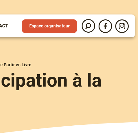
ACT
Espace organisateur
Recherche
Partir
Partir
en
en
livre
livre
sur
sur
Facebook
Instag
e Partir en Livre
cipation à la