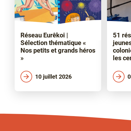
Réseau Eurêkoi |
51 rés
Sélection thématique «
jeunes
Nos petits et grands héros
coloni
»
les ce
10 juillet 2026
0