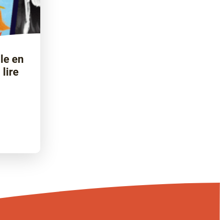
le en
 lire