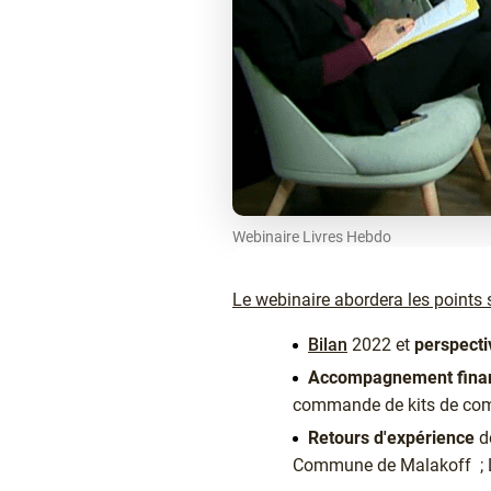
Webinaire Livres Hebdo
Texte
Le webinaire abordera les points 
Bilan
2022 et
perspecti
Accompagnement finan
commande de kits de com
Retours d'expérience
de
Commune de Malakoff ; La 