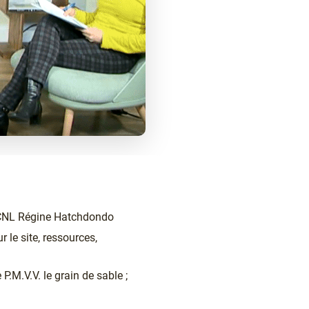
u CNL Régine Hatchdondo
r le site, ressources,
P.M.V.V. le grain de sable ;