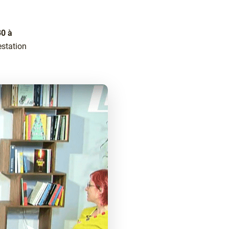
0 à
estation