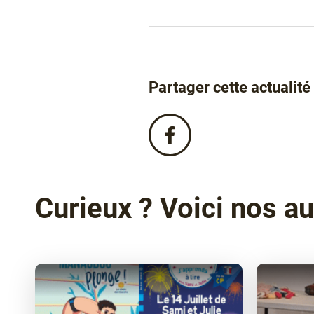
Partager cette actualité
Partagez
cette
actualité
sur
Facebook
Curieux ? Voici nos au
!