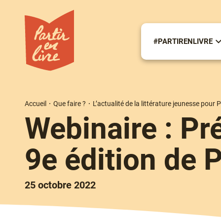
Aller
au
contenu
principal
#PARTIRENLIVRE
S
m
#
Accueil
Que faire ?
L’actualité de la littérature jeunesse pour P
Fil
Webinaire : Pré
d'Ariane
9e édition de P
25 octobre 2022