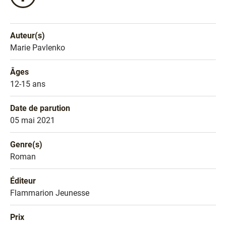
ce
livre
sur
Auteur(s)
Facebook
Nom de l'auteur
Marie Pavlenko
!
Âges
Âges
12-15 ans
Date de parution
Date de parution
05 mai 2021
Genre(s)
Genre littéraire
Roman
Éditeur
Éditeur
Flammarion Jeunesse
Prix