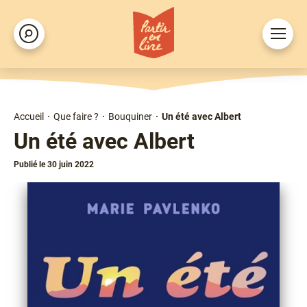
Aller
au
Ouvrir
Rechercher
contenu
le
principal
menu
Accueil
Que faire ?
Bouquiner
Un été avec Albert
Fil
Un été avec Albert
d'Ariane
Publié le 30 juin 2022