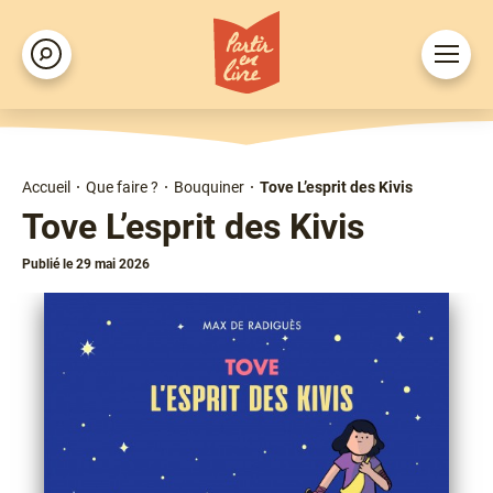
Aller
au
Ouvrir
Rechercher
contenu
le
principal
menu
Accueil
Que faire ?
Bouquiner
Tove L’esprit des Kivis
Fil
Tove L’esprit des Kivis
d'Ariane
Publié le 29 mai 2026