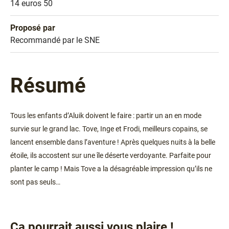
Prix
14 euros 50
Proposé par
Sélection
Recommandé par le SNE
Résumé
Tous les enfants d’Aluik doivent le faire : partir un an en mode
survie sur le grand lac. Tove, Inge et Frodi, meilleurs copains, se
lancent ensemble dans l’aventure ! Après quelques nuits à la belle
étoile, ils accostent sur une île déserte verdoyante. Parfaite pour
planter le camp ! Mais Tove a la désagréable impression qu’ils ne
sont pas seuls…
Ça pourrait aussi vous plaire !