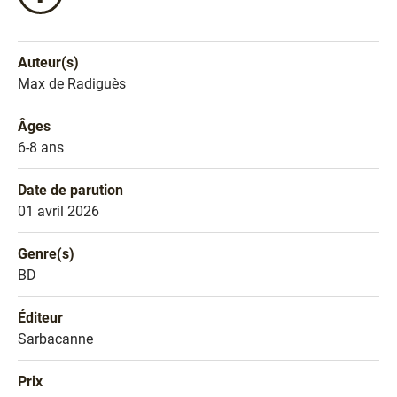
ce
livre
sur
Auteur(s)
Facebook
Nom de l'auteur
Max de Radiguès
!
Âges
Âges
6-8 ans
Date de parution
Date de parution
01 avril 2026
Genre(s)
Genre littéraire
BD
Éditeur
Éditeur
Sarbacanne
Prix