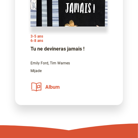
3-5 ans
6-8 ans
Tu ne devineras jamais !
Emily Ford, Tim Warnes
Mijade
Album