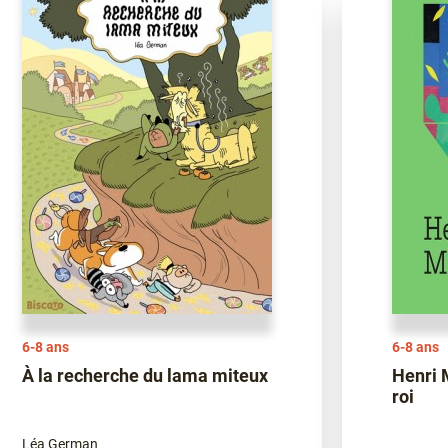
6-8 ans
6-8 ans
À la recherche du lama miteux
Henri 
roi
Léa German