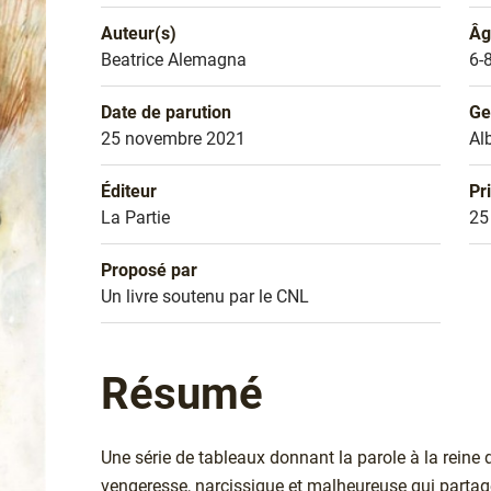
Auteur(s)
Âg
Nom de l'auteur
Beatrice Alemagna
Âg
6-
Date de parution
Ge
Date de parution
25 novembre 2021
Ge
Al
Éditeur
Pr
Éditeur
La Partie
Pr
25
Proposé par
Sélection
Un livre soutenu par le CNL
Résumé
Une série de tableaux donnant la parole à la reine
vengeresse, narcissique et malheureuse qui partage