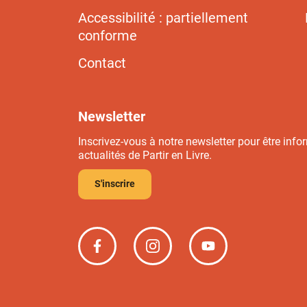
Accessibilité : partiellement
conforme
Contact
Newsletter
Inscrivez-vous à notre newsletter pour être info
actualités de Partir en Livre.
S'inscrire
Partir
Partir
Partir
en
en
en
livre
livre
livre
sur
sur
sur
Facebook
Instagram
YouTube