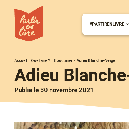
Aller
au
contenu
principal
#PARTIRENLIVRE
S
m
#
Accueil
Que faire ?
Bouquiner
Adieu Blanche-Neige
Fil
Adieu Blanche
d'Ariane
Publié le 30 novembre 2021