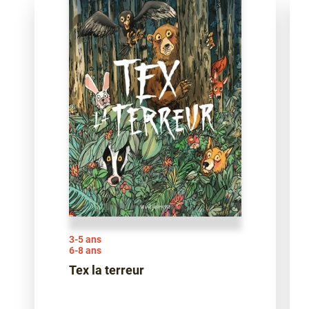
3-5 ans
6-8 ans
Tex la terreur