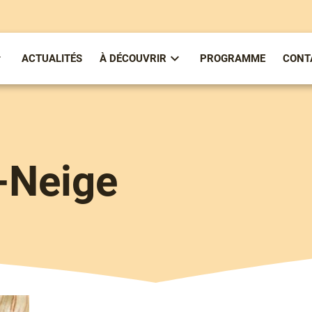
ACTUALITÉS
À DÉCOUVRIR
PROGRAMME
CONT
ous-
Sous-
enu
menu
partirenlivre
À
Découvrir
-Neige