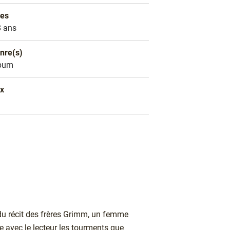
es
es
8 ans
nre(s)
nre littéraire
bum
ix
ix
 du récit des frères Grimm, un femme
 avec le lecteur les tourments que