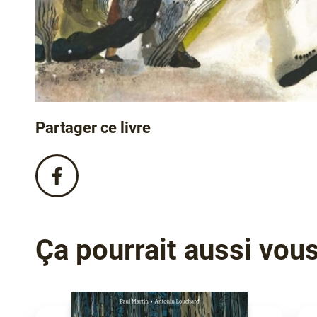
Partager ce livre
Partagez
ce
livre
sur
Facebook
Ça pourrait aussi vous 
!