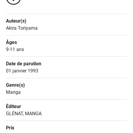
ce
livre
sur
Auteur(s)
Facebook
Nom de l'auteur
Akira Toriyama
!
Âges
Âges
9-11 ans
Date de parution
Date de parution
01 janvier 1993
Genre(s)
Genre littéraire
Manga
Éditeur
Éditeur
GLÉNAT, MANGA
Prix