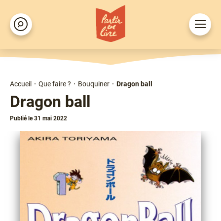
Aller
au
Ouvrir
Rechercher
contenu
le
principal
menu
Accueil
Que faire ?
Bouquiner
Dragon ball
Fil
Dragon ball
d'Ariane
Publié le 31 mai 2022