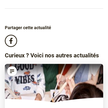
Partager cette actualité
Partagez
cette
actualité
Curieux ? Voici nos autres actualités
sur
Facebook
!
article