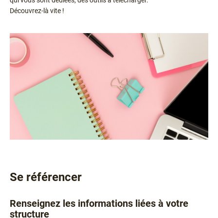
qui vous sont dédiées, des outils à télécharger.
Découvrez-là vite !
Se référencer
Texte
Renseignez les informations liées à votre
structure