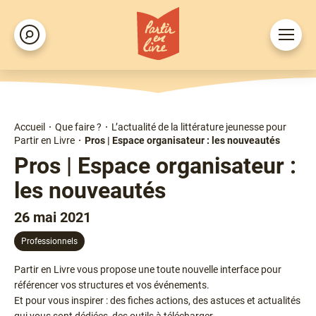
Aller
au
Ouvrir
Rechercher
contenu
le
principal
menu
Accueil
Que faire ?
L’actualité de la littérature jeunesse pour
Fil
Partir en Livre
Pros | Espace organisateur : les nouveautés
d'Ariane
Pros | Espace organisateur :
les nouveautés
26 mai 2021
Professionnels
Chapô
Partir en Livre vous propose une toute nouvelle interface pour
référencer vos structures et vos événements.
Et pour vous inspirer : des fiches actions, des astuces et actualités