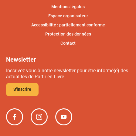
Mentions légales
Espace organisateur
Accessibilité : partiellement conforme
Protection des données
Contact
Newsletter
Inscrivez-vous à notre newsletter pour être informé(e) des
actualités de Partir en Livre.
S'inscrire
Partir
Partir
Partir
en
en
en
livre
livre
livre