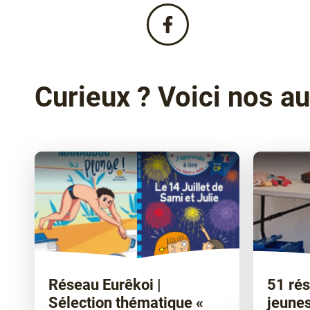
Partagez
cette
actualité
sur
Facebook
Curieux ? Voici nos au
!
Réseau Eurêkoi |
51 rés
Sélection thématique «
jeunes