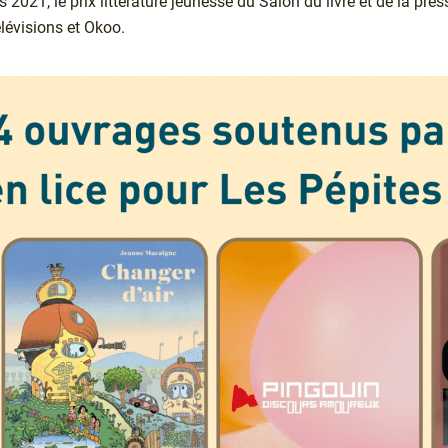
 2021, le prix littérature jeunesse du Salon du livre et de la pres
lévisions et Okoo.