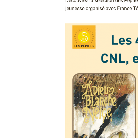
Chapô
Découvrez la sélection des Pépites
jeunesse organisé avec France Té