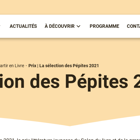
ACTUALITÉS
À DÉCOUVRIR
PROGRAMME
CONT
ous-
Sous-
enu
menu
partirenlivre
À
Découvrir
artir en Livre
Prix | La sélection des Pépites 2021
ction des Pépites