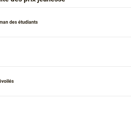
oman des étudiants
évoilés