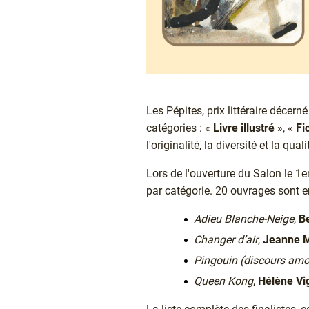
Texte
Les Pépites, prix littéraire décer
catégories : «
Livre illustré
», «
Fi
l'originalité, la diversité et la qua
Lors de l'ouverture du Salon le 1
par catégorie. 20 ouvrages sont en 
Adieu Blanche-Neige
,
B
Changer d’air
,
Jeanne 
Pingouin (discours am
Queen Kong
,
Hélène Vi