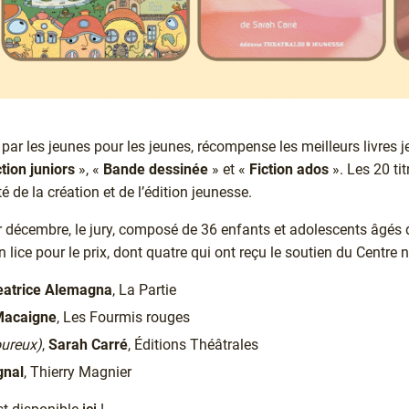
né par les jeunes pour les jeunes, récompense les meilleurs livres
ction juniors
», «
Bande dessinée
» et «
Fiction ados
». Les 20 ti
lité de la création et de l’édition jeunesse.
er décembre, le jury, composé de 36 enfants et adolescents âgés 
lice pour le prix, dont quatre qui ont reçu le soutien du Centre na
eatrice Alemagna
, La Partie
Macaigne
, Les Fourmis rouges
oureux)
,
Sarah Carré
, Éditions Théâtrales
gnal
, Thierry Magnier