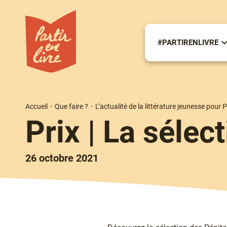
Aller
au
contenu
principal
#PARTIRENLIVRE
S
m
#
Accueil
Que faire ?
L’actualité de la littérature jeunesse pour P
Fil
Prix | La séle
d'Ariane
26 octobre 2021