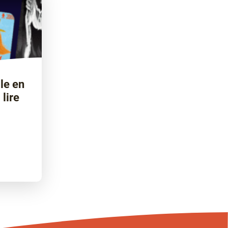
le en
 lire