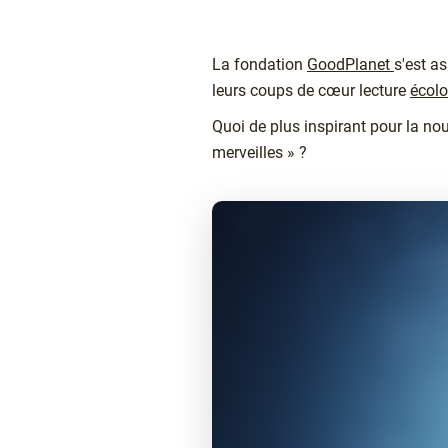
Chapô
La fondation
GoodPlanet
s'est a
leurs coups de cœur lecture
écol
Quoi de plus inspirant pour la nou
merveilles » ?