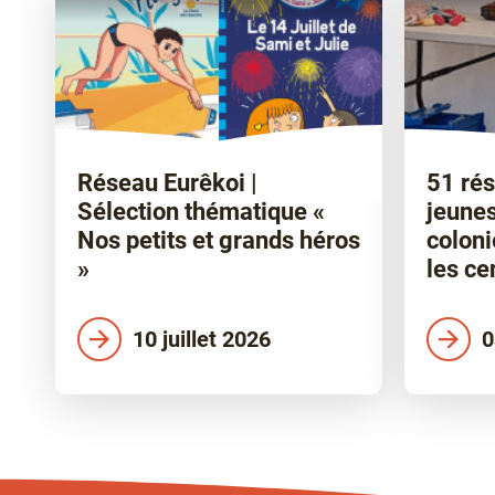
Réseau Eurêkoi |
51 rés
Sélection thématique «
jeunes
Nos petits et grands héros
coloni
»
les ce
10 juillet 2026
0