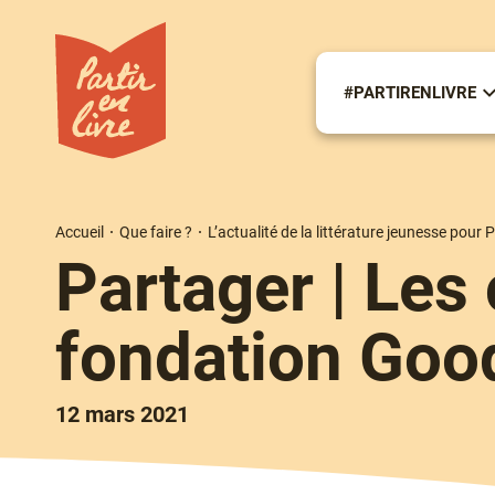
Aller
au
contenu
principal
#PARTIRENLIVRE
S
m
#
Accueil
Que faire ?
L’actualité de la littérature jeunesse pour P
Fil
Partager | Les 
d'Ariane
fondation Goo
12 mars 2021