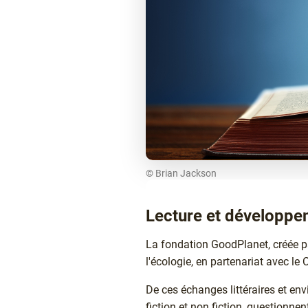
© Brian Jackson
Lecture et développe
Texte
La fondation GoodPlanet, créée pa
l'écologie, en partenariat avec le CN
De ces échanges littéraires et e
fiction et non fiction, questionn