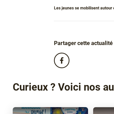
Les jeunes se mobilisent autou
Partager cette actualité
Partagez
cette
actualité
sur
Facebook
Curieux ? Voici nos au
!