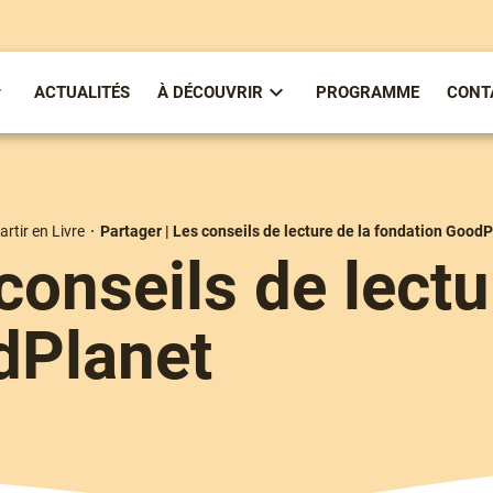
ACTUALITÉS
À DÉCOUVRIR
PROGRAMME
CONT
ous-
Sous-
enu
menu
partirenlivre
À
Découvrir
artir en Livre
Partager | Les conseils de lecture de la fondation Good
conseils de lectu
dPlanet