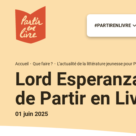
Aller
au
contenu
principal
#PARTIRENLIVRE
S
m
#
Accueil
Que faire ?
L’actualité de la littérature jeunesse pour P
Fil
Lord Esperanza
d'Ariane
de Partir en L
01 juin 2025