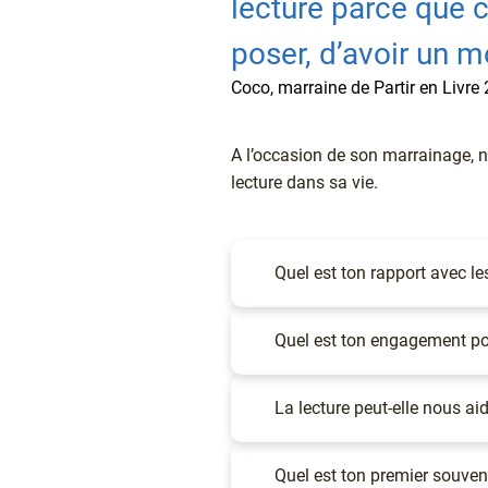
lecture parce que c’
poser, d’avoir un m
Titre
Coco, marraine de Partir en Livre
Texte
A l’occasion de son marrainage, 
lecture dans sa vie.
Accordéon
(Élément)
Quel est ton rapport avec l
Accordéon
(Élément)
Quel est ton engagement po
Accordéon
(Élément)
La lecture peut-elle nous ai
Accordéon
(Élément)
Quel est ton premier souveni