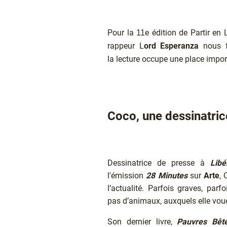
Chapô
Pour la
e édition de Partir en
11
rappeur L
ord
Esperanza
nous f
la lecture occupe une place impor
Coco, une dessinatric
Texte
Dessinatrice de presse à
Libé
l'émission
28 Minutes
sur
Arte
, 
l’actualité. Parfois graves, pa
pas d’animaux, auxquels elle voue
Son dernier livre,
Pauvres Bêt