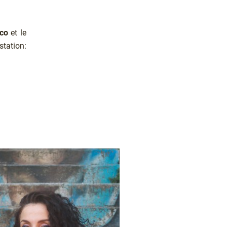
oco
et le
tation: