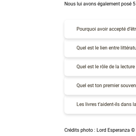
Texte
Nous lui avons également posé 5 q
Accordéon
(Élément)
Pourquoi avoir accepté d’être
Accordéon
(Élément)
Quel est le lien entre littéra
Accordéon
(Élément)
Quel est le rôle de la lecture
Accordéon
(Élément)
Quel est ton premier souveni
Accordéon
(Élément)
Les livres t’aident-ils dans l
Texte
Crédits photo : Lord Esperanza 