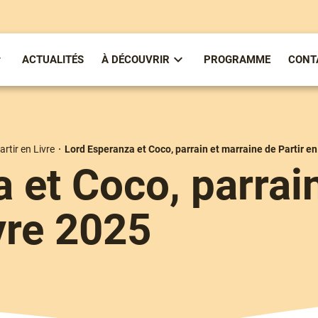
ACTUALITÉS
À DÉCOUVRIR
PROGRAMME
CONT
ous-
Sous-
enu
menu
partirenlivre
À
Découvrir
artir en Livre
Lord Esperanza et Coco, parrain et marraine de Partir en
 et Coco, parrai
ivre 2025