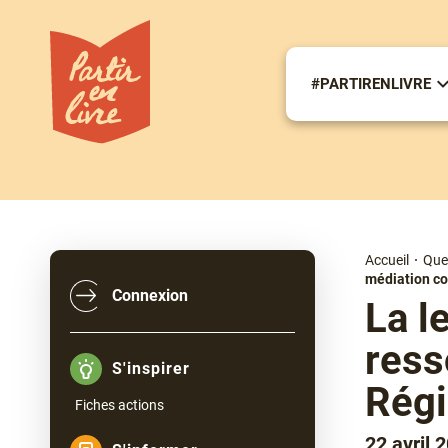
Aller
au
contenu
principal
#PARTIRENLIVRE
S
m
#
Accueil
Que 
Fil
médiation co
d'Ariane
Connexion
La l
ress
S'inspirer
Régi
Fiches actions
22 avril 