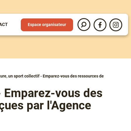
ACT
Espace organisateur
Recherche
Partir
Partir
en
en
livre
livre
sur
sur
Facebook
Instag
ure, un sport collectif - Emparez-vous des ressources de
f - Emparez-vous des
çues par l'Agence