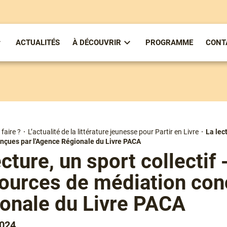
ACTUALITÉS
À DÉCOUVRIR
PROGRAMME
CONT
ous-
Sous-
enu
menu
partirenlivre
À
Découvrir
faire ?
L’actualité de la littérature jeunesse pour Partir en Livre
La lect
nçues par l'Agence Régionale du Livre PACA
ecture, un sport collecti
ources de médiation con
onale du Livre PACA
2024