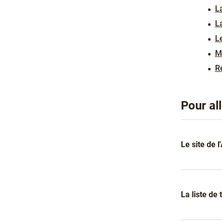
La
L
Le
Me
R
Pour all
Liens
Le site de 
La liste de