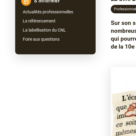
S'informer
Professionne
Actualités professionnelles
Le référencement
Sur son s
Chapô
nombreuse
La labellisation du CNL
qui pourr
Foire aux questions
de la 10e 