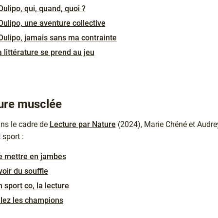
Oulipo, qui, quand, quoi ?
Oulipo, une aventure collective
’Oulipo, jamais sans ma contrainte
 littérature se prend au jeu
ture musclée
ns le cadre de
Lecture par Nature
(2024), Marie Chéné et Audrey
t sport :
e mettre en jambes
oir du souffle
 sport co, la lecture
llez les champions