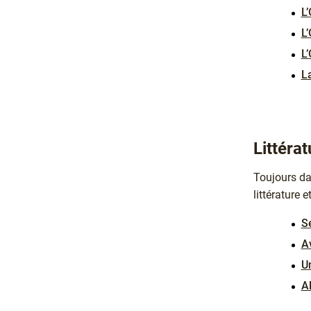
L’
L’
L
La
Littéra
Toujours da
littérature e
S
Av
Un
A