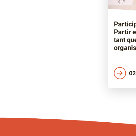
Partici
Partir 
tant qu
organis
02