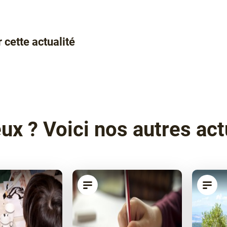
 cette actualité
ez
té
ok
ux ? Voici nos autres act
article
art