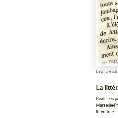
L’écriture ou
La litté
Texte
Réalisées p
Marseille-Pr
littérature :