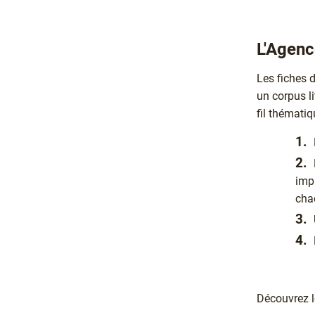
L'Agenc
Les fiches d
un corpus li
fil thématiq
impl
chac
Découvrez l