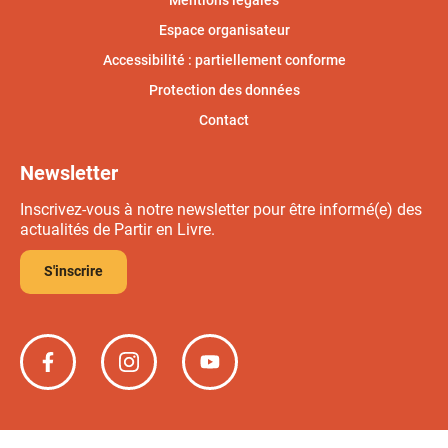
Espace organisateur
Accessibilité : partiellement conforme
Protection des données
Contact
Newsletter
Inscrivez-vous à notre newsletter pour être informé(e) des
actualités de Partir en Livre.
S'inscrire
Partir
Partir
Partir
en
en
en
livre
livre
livre
sur
sur
sur
Facebook
Instagram
YouTube