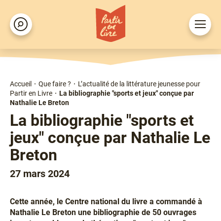
Aller
au
Ouvrir
Rechercher
contenu
le
principal
menu
Accueil
Que faire ?
L’actualité de la littérature jeunesse pour
Fil
Partir en Livre
La bibliographie "sports et jeux" conçue par
d'Ariane
Nathalie Le Breton
La bibliographie "sports et
jeux" conçue par Nathalie Le
Breton
27 mars 2024
Cette année, le Centre national du livre a commandé à
Chapô
Nathalie Le Breton une
bibliographie de 50 ouvrages