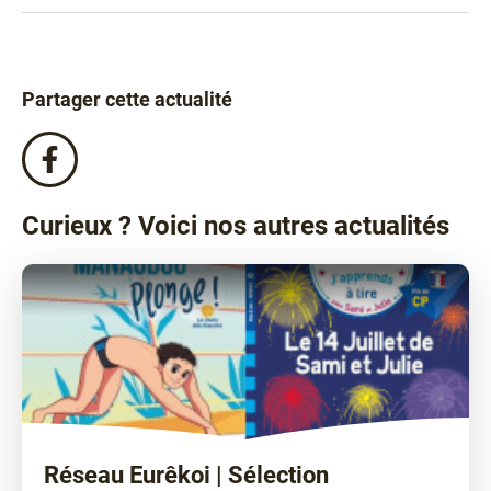
Partager cette actualité
Partagez
cette
actualité
Curieux ? Voici nos autres actualités
sur
Facebook
!
Réseau Eurêkoi | Sélection