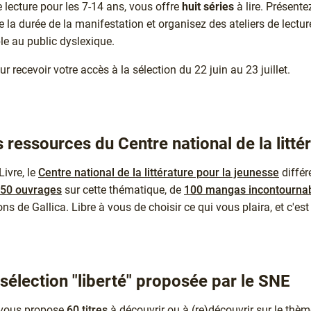
 lecture pour les 7-14 ans, vous offre
huit séries
à lire. Présente
 la durée de la manifestation et organisez des ateliers de lecture
ble au public dyslexique.
r recevoir votre accès à la sélection du 22 juin au 23 juillet.
s ressources du Centre national de la litté
Livre, le
Centre national de la littérature pour la jeunesse
différ
50 ouvrages
sur cette thématique, de
100 mangas incontourna
ns de Gallica. Libre à vous de choisir ce qui vous plaira, et c'es
sélection "liberté" proposée par le SNE
vous propose
60 titres
à découvrir ou à (re)découvrir sur le thème