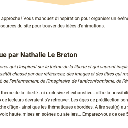
 approche ! Vous manquez d’inspiration pour organiser un évé
ssources
du site pour trouver des idées d’animations.
ue par Nathalie Le Breton
ivres qui t’inspirent sur le thème de la liberté et qui sauront inspir
aussitôt chassé par des références, des images et des titres qui 
ité, de l’enfermement, de l’imaginaire, de l‘anticonformisme, de l’
 thème de la liberté - ni exclusive et exhaustive - offre la possibil
s de lecteurs devraient s’y retrouver. Les âges de prédilection so
che d’âge - ainsi que les thématiques abordées. A lire seul(e) au 
voix haute, mises en scènes ou ateliers... Emparez-vous de ces 50