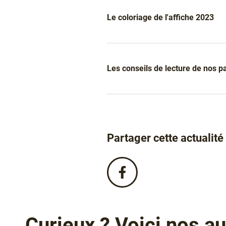
Le coloriage de l'affiche 2023
Les conseils de lecture de nos p
Partager cette actualité
Partagez
cette
actualité
sur
Facebook
Curieux ? Voici nos au
!