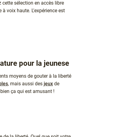
z cette sélection en accès libre
 à voix haute. L'expérience est
rature pour la jeunese
ents moyens de gouter à la liberté
bles
, mais aussi des
jeux
de
t bien ça qui est amusant !
 de la liberté. Quel que soit votre