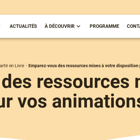
ACTUALITÉS
À DÉCOUVRIR
PROGRAMME
CONT
ous-
Sous-
enu
menu
partirenlivre
À
Découvrir
artir en Livre
Emparez-vous des ressources mises à votre disposition
des ressources m
ur vos animation