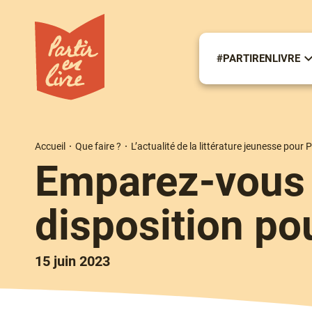
Aller
au
contenu
principal
#PARTIRENLIVRE
S
m
#
Accueil
Que faire ?
L’actualité de la littérature jeunesse pour P
Fil
Emparez-vous 
d'Ariane
disposition po
15 juin 2023