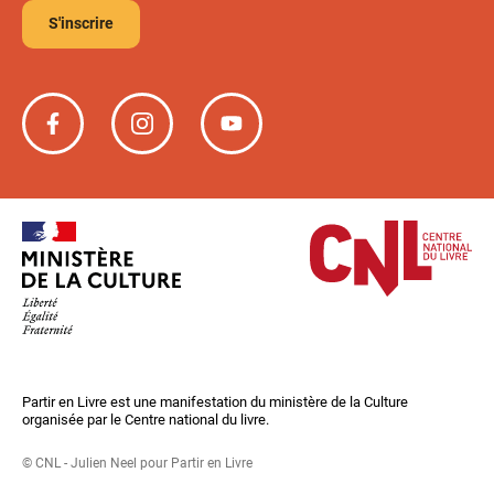
S'inscrire
Partir
Partir
Partir
en
en
en
livre
livre
livre
sur
sur
sur
Facebook
Instagram
YouTube
Partir en Livre est une manifestation du ministère de la Culture
organisée par le Centre national du livre.
© CNL - Julien Neel pour Partir en Livre