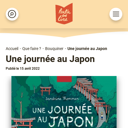
Aller
au
Ouvrir
Rechercher
contenu
le
principal
menu
Accueil
Que faire ?
Bouquiner
Une journée au Japon
Fil
Une journée au Japon
d'Ariane
Publié le 15 avril 2022