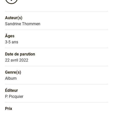
ce
livre
sur
Auteur(s)
Facebook
Nom de l'auteur
Sandrine Thommen
!
Âges
Âges
3-5 ans
Date de parution
Date de parution
22 avril 2022
Genre(s)
Genre littéraire
Album
Éditeur
Éditeur
P. Picquier
Prix