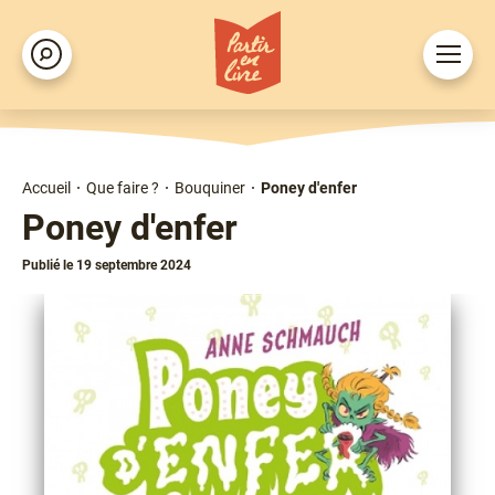
Aller
au
Ouvrir
Rechercher
contenu
le
principal
menu
Accueil
Que faire ?
Bouquiner
Poney d'enfer
Fil
Poney d'enfer
d'Ariane
Publié le 19 septembre 2024