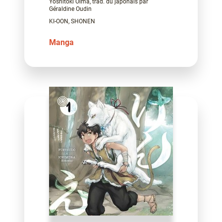
Yoshitoki Oima, trad. du japonais par
Géraldine Oudin
KI-OON, SHONEN
Manga