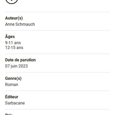
ce
livre
sur
Auteur(s)
Facebook
Nom de l'auteur
Anne Schmauch
!
Âges
Âges
9-11 ans
12-15 ans
Date de parution
Date de parution
07 juin 2023
Genre(s)
Genre littéraire
Roman
Éditeur
Éditeur
Sarbacane