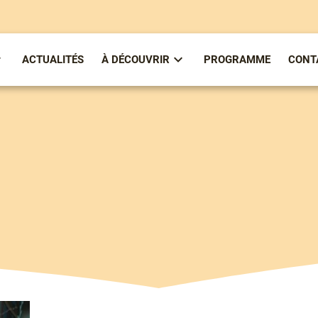
ACTUALITÉS
À DÉCOUVRIR
PROGRAMME
CONT
ous-
Sous-
enu
menu
partirenlivre
À
Découvrir