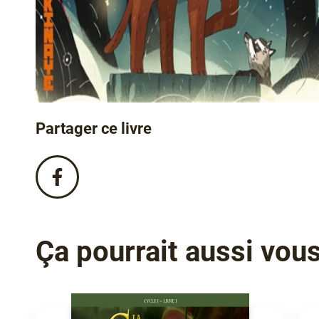
Partager ce livre
Partagez
ce
livre
sur
Facebook
Ça pourrait aussi vous 
!