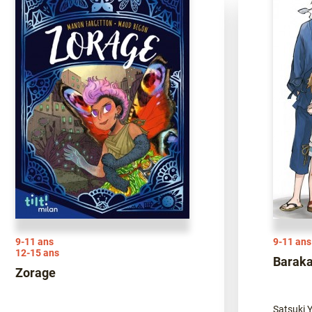
9-11 ans
9-11 ans
12-15 ans
Barak
Zorage
Satsuki Y