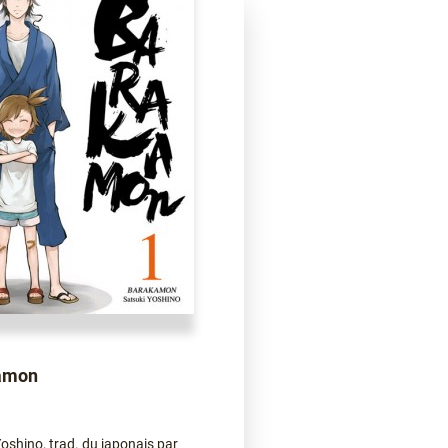
amon
oshino, trad. du japonais par