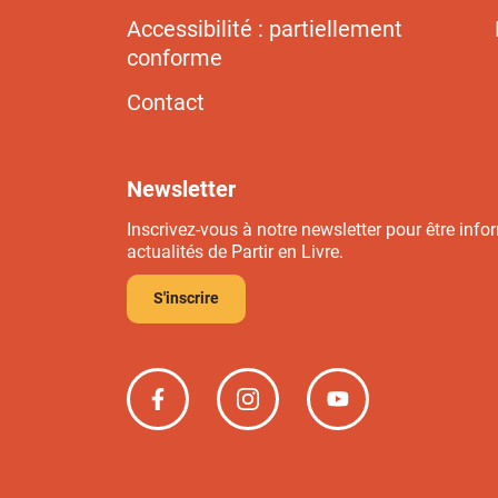
Accessibilité : partiellement
conforme
Contact
Newsletter
Inscrivez-vous à notre newsletter pour être info
actualités de Partir en Livre.
S'inscrire
Partir
Partir
Partir
en
en
en
livre
livre
livre
sur
sur
sur
Facebook
Instagram
YouTube