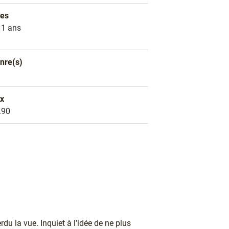
es
es
11 ans
nre(s)
nre littéraire
D
ix
ix
.90
u la vue. Inquiet à l'idée de ne plus