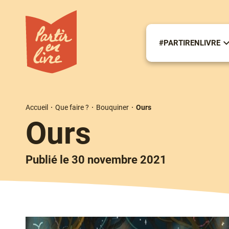
Aller
au
contenu
principal
#PARTIRENLIVRE
S
m
#
Accueil
Que faire ?
Bouquiner
Ours
Fil
Ours
d'Ariane
Publié le 30 novembre 2021