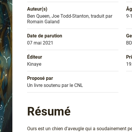
Auteur(s)
Âg
Nom de l'auteur
Ben Queen, Joe Todd-Stanton, traduit par
Âg
9-
Romain Galand
Date de parution
Ge
Date de parution
07 mai 2021
Ge
B
Éditeur
Pr
Éditeur
Kinaye
Pr
19
Proposé par
Sélection
Un livre soutenu par le CNL
Résumé
Ours est un chien d'aveugle qui a soudainement perd