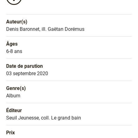
ce
livre
sur
Auteur(s)
Facebook
Nom de l'auteur
Denis Baronnet, ill. Gaëtan Dorémus
!
Âges
Âges
6-8 ans
Date de parution
Date de parution
03 septembre 2020
Genre(s)
Genre littéraire
Album
Éditeur
Éditeur
Seuil Jeunesse, coll. Le grand bain
Prix