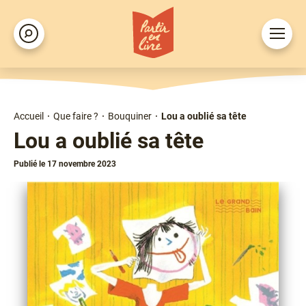
Aller
au
Ouvrir
Rechercher
contenu
le
principal
menu
Accueil
Que faire ?
Bouquiner
Lou a oublié sa tête
Fil
Lou a oublié sa tête
d'Ariane
Publié le 17 novembre 2023