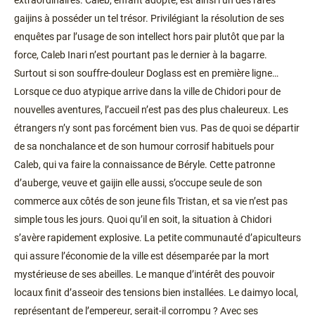
extraordinaires. Caleb, enfant adopté, est ainsi l’un des rares
gaijins à posséder un tel trésor. Privilégiant la résolution de ses
enquêtes par l’usage de son intellect hors pair plutôt que par la
force, Caleb Inari n’est pourtant pas le dernier à la bagarre.
Surtout si son souffre-douleur Doglass est en première ligne…
Lorsque ce duo atypique arrive dans la ville de Chidori pour de
nouvelles aventures, l’accueil n’est pas des plus chaleureux. Les
étrangers n’y sont pas forcément bien vus. Pas de quoi se départir
de sa nonchalance et de son humour corrosif habituels pour
Caleb, qui va faire la connaissance de Béryle. Cette patronne
d’auberge, veuve et gaijin elle aussi, s’occupe seule de son
commerce aux côtés de son jeune fils Tristan, et sa vie n’est pas
simple tous les jours. Quoi qu’il en soit, la situation à Chidori
s’avère rapidement explosive. La petite communauté d’apiculteurs
qui assure l’économie de la ville est désemparée par la mort
mystérieuse de ses abeilles. Le manque d’intérêt des pouvoir
locaux finit d’asseoir des tensions bien installées. Le daimyo local,
représentant de l’empereur, serait-il corrompu ? Avec ses