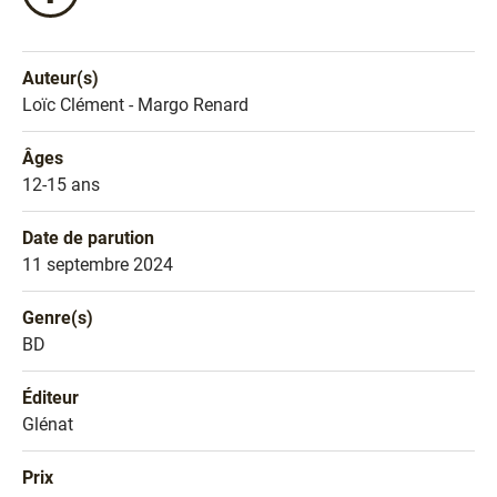
ce
livre
sur
Auteur(s)
Facebook
Nom de l'auteur
Loïc Clément - Margo Renard
!
Âges
Âges
12-15 ans
Date de parution
Date de parution
11 septembre 2024
Genre(s)
Genre littéraire
BD
Éditeur
Éditeur
Glénat
Prix