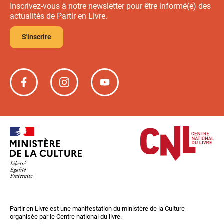
Inscrivez-vous à notre newsletter pour être informé(e) des
actualités de Partir en Livre.
S'inscrire
Partir
Partir
Partir
en
en
en
livre
livre
livre
sur
sur
sur
Facebook
Instagram
YouTube
Partir en Livre est une manifestation du ministère de la Culture
organisée par le Centre national du livre.