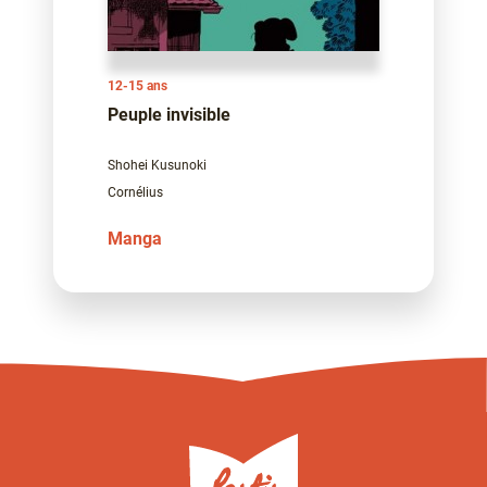
12-15 ans
Peuple invisible
Shohei Kusunoki
Cornélius
Manga