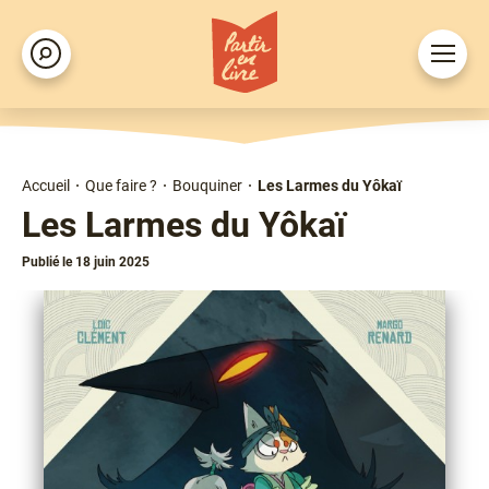
Aller
au
Ouvrir
Rechercher
contenu
le
principal
menu
Accueil
Que faire ?
Bouquiner
Les Larmes du Yôkaï
Fil
Les Larmes du Yôkaï
d'Ariane
Publié le 18 juin 2025