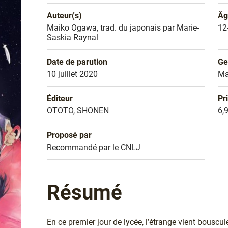
Auteur(s)
Âg
Nom de l'auteur
Maiko Ogawa, trad. du japonais par Marie-
Âg
12
Saskia Raynal
Date de parution
Ge
Date de parution
10 juillet 2020
Ge
M
Éditeur
Pr
Éditeur
OTOTO, SHONEN
Pr
6,
Proposé par
Sélection
Recommandé par le CNLJ
Résumé
En ce premier jour de lycée, l’étrange vient bousculer