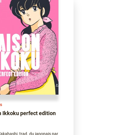
s
 Ikkoku perfect edition
akahashi, trad. du japonais par