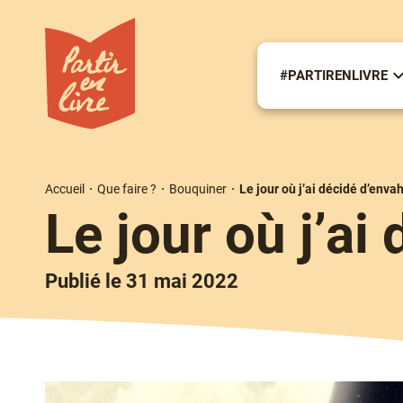
Aller
au
contenu
principal
#PARTIRENLIVRE
S
m
#
Accueil
Que faire ?
Bouquiner
Le jour où j’ai décidé d’envah
Fil
Le jour où j’ai
d'Ariane
Publié le 31 mai 2022