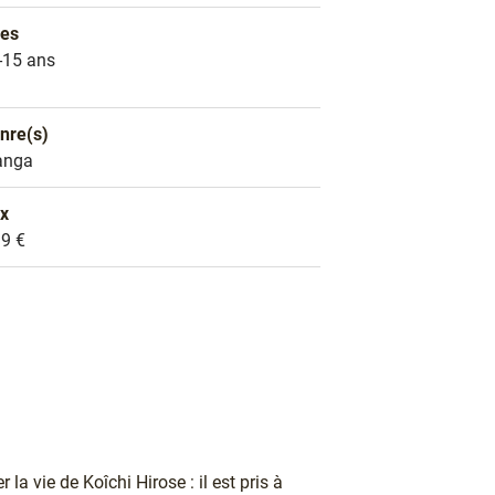
es
es
-15 ans
nre(s)
nre littéraire
anga
ix
ix
99 €
 la vie de Koîchi Hirose : il est pris à