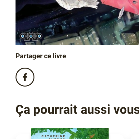
Partager ce livre
Partagez
ce
livre
sur
Facebook
Ça pourrait aussi vous 
!