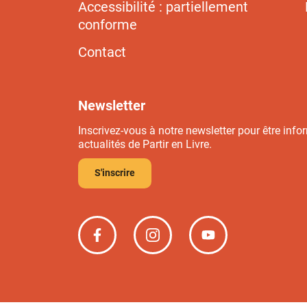
Accessibilité : partiellement
conforme
Contact
Newsletter
Inscrivez-vous à notre newsletter pour être info
actualités de Partir en Livre.
S'inscrire
Partir
Partir
Partir
en
en
en
livre
livre
livre
sur
sur
sur
Facebook
Instagram
YouTube