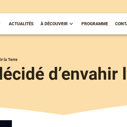
ACTUALITÉS
À DÉCOUVRIR
PROGRAMME
CONT
ous-
Sous-
enu
menu
partirenlivre
À
Découvrir
ir la Terre
 décidé d’envahir 