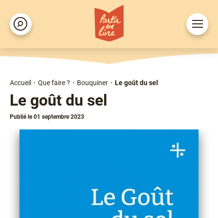
Aller
au
Ouvrir
Rechercher
contenu
le
principal
menu
Accueil
Que faire ?
Bouquiner
Le goût du sel
Fil
Le goût du sel
d'Ariane
Publié le 01 septembre 2023