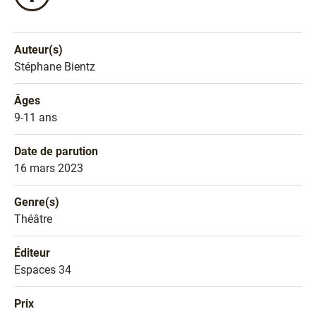
ce
livre
sur
Auteur(s)
Facebook
Nom de l'auteur
Stéphane Bientz
!
Âges
Âges
9-11 ans
Date de parution
Date de parution
16 mars 2023
Genre(s)
Genre littéraire
Théâtre
Éditeur
Éditeur
Espaces 34
Prix