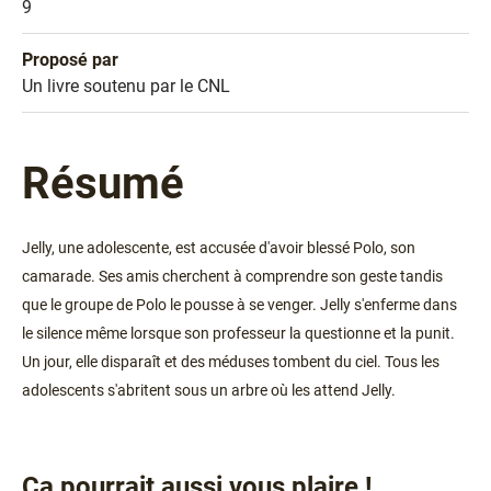
Prix
9
Proposé par
Sélection
Un livre soutenu par le CNL
Résumé
Jelly, une adolescente, est accusée d'avoir blessé Polo, son
camarade. Ses amis cherchent à comprendre son geste tandis
que le groupe de Polo le pousse à se venger. Jelly s'enferme dans
le silence même lorsque son professeur la questionne et la punit.
Un jour, elle disparaît et des méduses tombent du ciel. Tous les
adolescents s'abritent sous un arbre où les attend Jelly.
Ça pourrait aussi vous plaire !