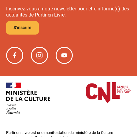
Inscrivez-vous à notre newsletter pour être informé(e) des
actualités de Partir en Livre.
S'inscrire
Partir
Partir
Partir
en
en
en
livre
livre
livre
sur
sur
sur
Facebook
Instagram
YouTube
Partir en Livre est une manifestation du ministère de la Culture