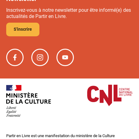
Inscrivez-vous à notre newsletter pour être informé(e) des
actualités de Partir en Livre.
S'inscrire
Partir
Partir
Partir
en
en
en
livre
livre
livre
sur
sur
sur
Facebook
Instagram
YouTube
Partir en Livre est une manifestation du ministère de la Culture