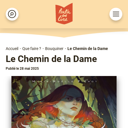
Aller
au
Ouvrir
Rechercher
contenu
le
principal
menu
Accueil
Que faire ?
Bouquiner
Le Chemin de la Dame
Fil
Le Chemin de la Dame
d'Ariane
Publié le 28 mai 2025