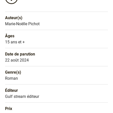
ce
livre
sur
Auteur(s)
Facebook
Nom de l'auteur
Marie-Noëlle Pichot
!
Âges
Âges
15 ans et +
Date de parution
Date de parution
22 août 2024
Genre(s)
Genre littéraire
Roman
Éditeur
Éditeur
Gulf stream éditeur
Prix