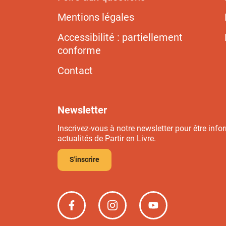
Mentions légales
Accessibilité : partiellement
conforme
Contact
Newsletter
Inscrivez-vous à notre newsletter pour être info
actualités de Partir en Livre.
S'inscrire
Partir
Partir
Partir
en
en
en