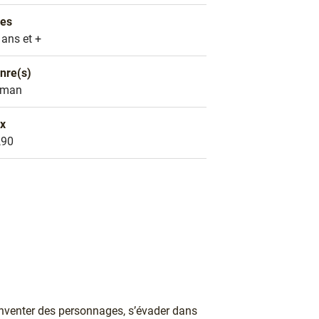
es
es
 ans et +
nre(s)
nre littéraire
oman
ix
ix
,90
, inventer des personnages, s’évader dans