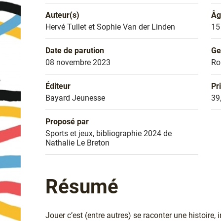
Auteur(s)
Âg
Nom de l'auteur
Hervé Tullet et Sophie Van der Linden
Âg
15
Date de parution
Ge
Date de parution
08 novembre 2023
Ge
R
Éditeur
Pr
Éditeur
Bayard Jeunesse
Pr
39
Proposé par
Sélection
Sports et jeux, bibliographie 2024 de
Nathalie Le Breton
Résumé
Jouer c’est (entre autres) se raconter une histoire