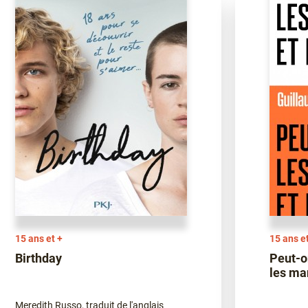
15 ans et +
15 ans e
Birthday
Peut-o
les ma
Meredith Russo, traduit de l'anglais