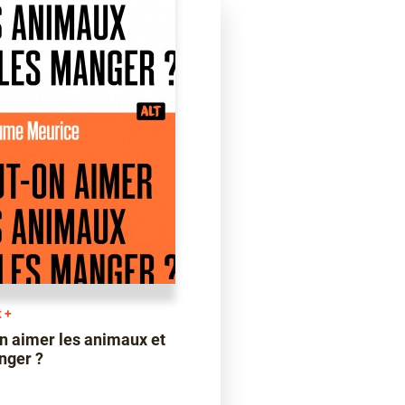
t +
n aimer les animaux et
nger ?