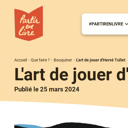
Aller
au
contenu
principal
#PARTIRENLIVRE
S
m
#
Accueil
Que faire ?
Bouquiner
L'art de jouer d'Hervé Tullet
Fil
L'art de jouer 
d'Ariane
Publié le 25 mars 2024