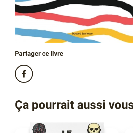
Partager ce livre
Partagez
ce
livre
sur
Facebook
Ça pourrait aussi vous 
!