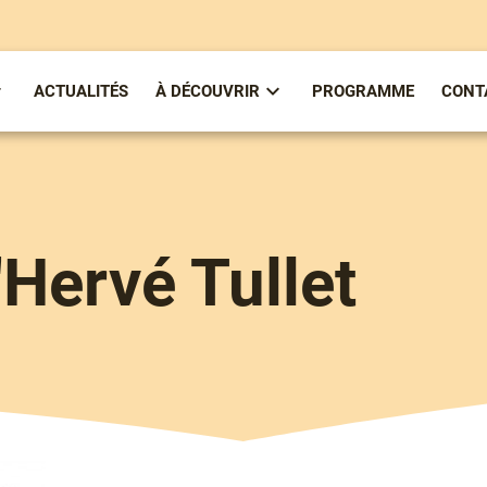
ACTUALITÉS
À DÉCOUVRIR
PROGRAMME
CONT
ous-
Sous-
enu
menu
partirenlivre
À
Découvrir
d'Hervé Tullet