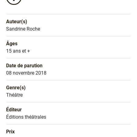
ce
livre
sur
Auteur(s)
Facebook
Nom de l'auteur
Sandrine Roche
!
Âges
Âges
15 ans et +
Date de parution
Date de parution
08 novembre 2018
Genre(s)
Genre littéraire
Théâtre
Éditeur
Éditeur
Éditions théâtrales
Prix