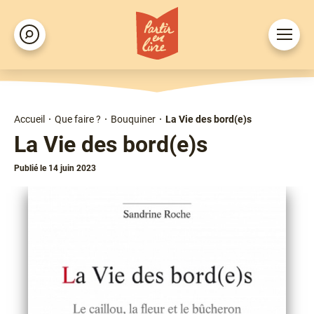
Aller
au
Ouvrir
Rechercher
contenu
le
principal
menu
Accueil
Que faire ?
Bouquiner
La Vie des bord(e)s
Fil
La Vie des bord(e)s
d'Ariane
Publié le 14 juin 2023