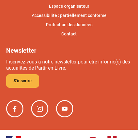
Espace organisateur
Accessibilité : partiellement conforme
Protection des données
Contact
Newsletter
Inscrivez-vous à notre newsletter pour être informé(e) des
actualités de Partir en Livre.
S'inscrire
Partir
Partir
Partir
en
en
en
livre
livre
livre
sur
sur
sur
Facebook
Instagram
YouTube