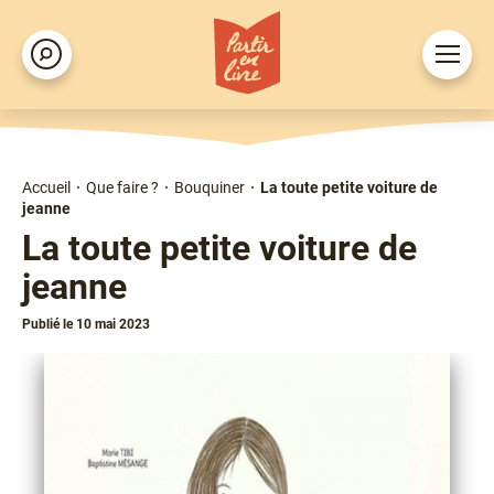
Aller
au
Ouvrir
Rechercher
contenu
le
principal
menu
Accueil
Que faire ?
Bouquiner
La toute petite voiture de
Fil
jeanne
d'Ariane
La toute petite voiture de
jeanne
Publié le 10 mai 2023