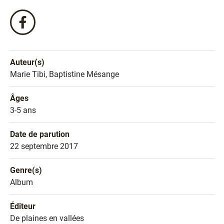
Partagez
ce
livre
sur
Auteur(s)
Facebook
Nom de l'auteur
Marie Tibi, Baptistine Mésange
!
Âges
Âges
3-5 ans
Date de parution
Date de parution
22 septembre 2017
Genre(s)
Genre littéraire
Album
Éditeur
Éditeur
De plaines en vallées