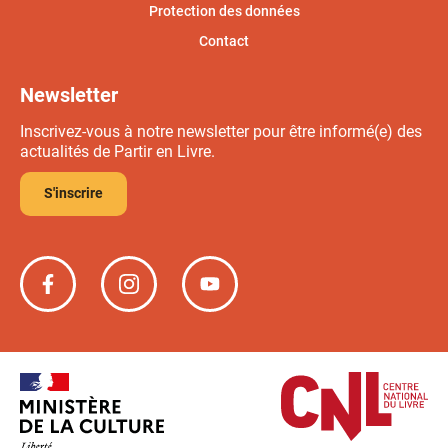
Protection des données
Contact
Newsletter
Inscrivez-vous à notre newsletter pour être informé(e) des
actualités de Partir en Livre.
S'inscrire
Partir
Partir
Partir
en
en
en
livre
livre
livre
sur
sur
sur
Facebook
Instagram
YouTube