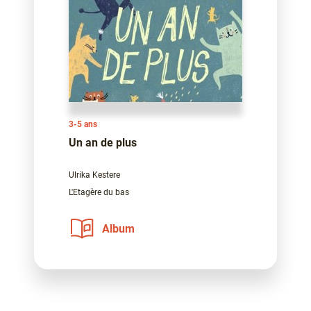
3-5 ans
Un an de plus
Ulrika Kestere
L'Etagère du bas
Album