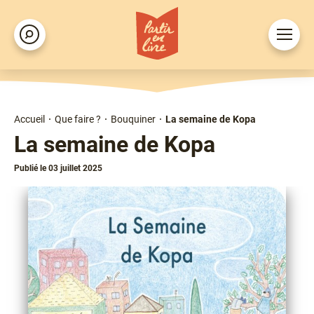
Aller
au
Ouvrir
Rechercher
contenu
le
principal
menu
Accueil
Que faire ?
Bouquiner
La semaine de Kopa
Fil
La semaine de Kopa
d'Ariane
Publié le 03 juillet 2025