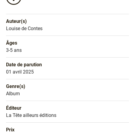
ce
livre
sur
Auteur(s)
Facebook
Nom de l'auteur
Louise de Contes
!
Âges
Âges
3-5 ans
Date de parution
Date de parution
01 avril 2025
Genre(s)
Genre littéraire
Album
Éditeur
Éditeur
La Tête ailleurs éditions
Prix