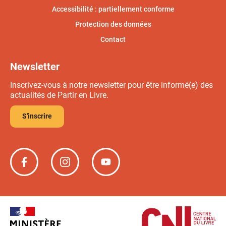
Accessibilité : partiellement conforme
Protection des données
Contact
Newsletter
Inscrivez-vous à notre newsletter pour être informé(e) des
actualités de Partir en Livre.
S'inscrire
Partir
Partir
Partir
en
en
en
livre
livre
livre
sur
sur
sur
Facebook
Instagram
YouTube