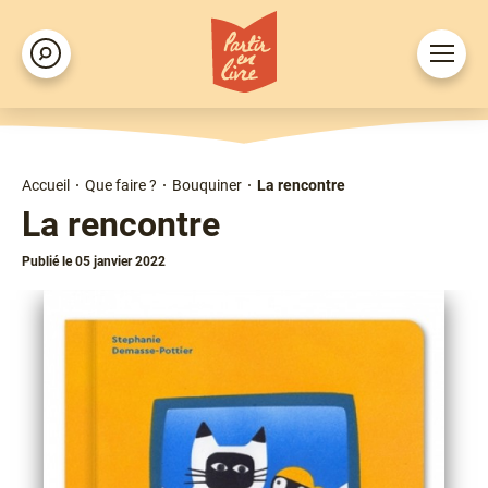
Aller
au
Ouvrir
Rechercher
contenu
le
principal
menu
Accueil
Que faire ?
Bouquiner
La rencontre
Fil
La rencontre
d'Ariane
Publié le 05 janvier 2022