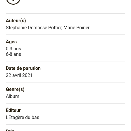
ce
livre
sur
Auteur(s)
Facebook
Nom de l'auteur
Stéphanie Demasse-Pottier, Marie Poirier
!
Âges
Âges
0-3 ans
6-8 ans
Date de parution
Date de parution
22 avril 2021
Genre(s)
Genre littéraire
Album
Éditeur
Éditeur
L'Etagère du bas