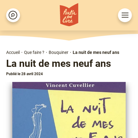
Aller
au
Ouvrir
Rechercher
contenu
le
principal
menu
Accueil
Que faire ?
Bouquiner
La nuit de mes neuf ans
Fil
La nuit de mes neuf ans
d'Ariane
Publié le 28 avril 2024