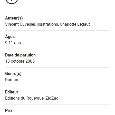
ce
livre
sur
Auteur(s)
Facebook
Nom de l'auteur
Vincent Cuvellier, illustrations, Charlotte Légaut
!
Âges
Âges
9-11 ans
Date de parution
Date de parution
13 octobre 2005
Genre(s)
Genre littéraire
Roman
Éditeur
Éditeur
Éditions du Rouergue, ZigZag
Prix