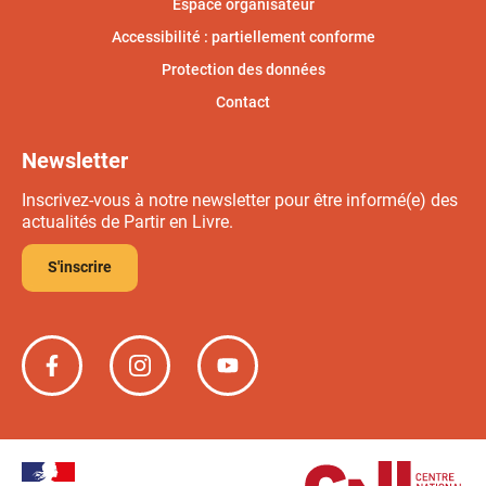
Espace organisateur
Accessibilité : partiellement conforme
Protection des données
Contact
Newsletter
Inscrivez-vous à notre newsletter pour être informé(e) des
actualités de Partir en Livre.
S'inscrire
Partir
Partir
Partir
en
en
en
livre
livre
livre
sur
sur
sur
Facebook
Instagram
YouTube