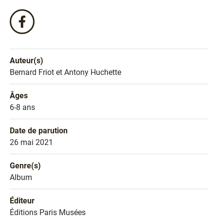
Partagez
ce
livre
sur
Auteur(s)
Facebook
Nom de l'auteur
Bernard Friot et Antony Huchette
!
Âges
Âges
6-8 ans
Date de parution
Date de parution
26 mai 2021
Genre(s)
Genre littéraire
Album
Éditeur
Éditeur
Éditions Paris Musées