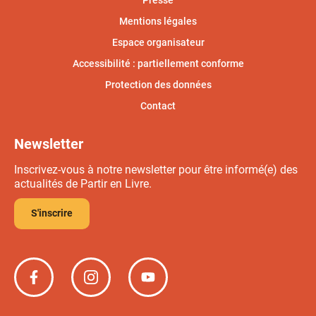
Presse
Mentions légales
Espace organisateur
Accessibilité : partiellement conforme
Protection des données
Contact
Newsletter
Inscrivez-vous à notre newsletter pour être informé(e) des
actualités de Partir en Livre.
S'inscrire
Partir
Partir
Partir
en
en
en
livre
livre
livre