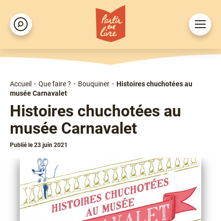
Aller
au
Ouvrir
Rechercher
contenu
le
principal
menu
Accueil
Que faire ?
Bouquiner
Histoires chuchotées au
Fil
musée Carnavalet
d'Ariane
Histoires chuchotées au
musée Carnavalet
Publié le 23 juin 2021