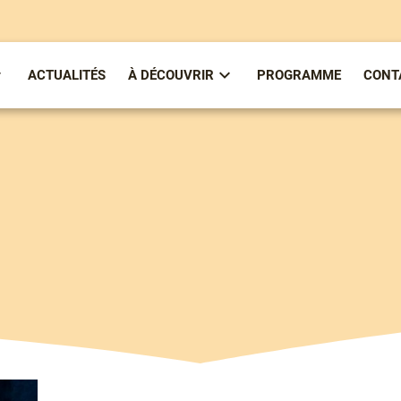
ACTUALITÉS
À DÉCOUVRIR
PROGRAMME
CONT
ous-
Sous-
enu
menu
partirenlivre
À
Découvrir