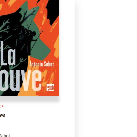
t +
ve
Sabot