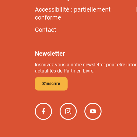
Accessibilité : partiellement
conforme
Contact
Newsletter
Inscrivez-vous à notre newsletter pour être info
actualités de Partir en Livre.
S'inscrire
Partir
Partir
Partir
en
en
en
livre
livre
livre
sur
sur
sur