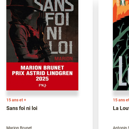
15 ans et +
15 ans e
Sans foi ni loi
La Lou
Marion Brunet
Antonin 