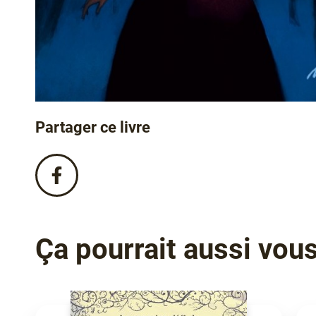
Partager ce livre
Partagez
ce
livre
sur
Facebook
Ça pourrait aussi vous 
!