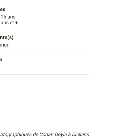
es
es
-15 ans
 ans et +
nre(s)
nre littéraire
oman
ix
ix
nématographiques
de Conan Doyle à Dickens