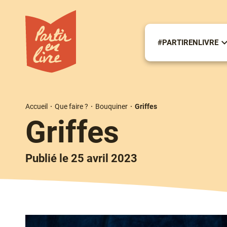
Aller
au
contenu
principal
#PARTIRENLIVRE
S
m
#
Accueil
Que faire ?
Bouquiner
Griffes
Fil
Griffes
d'Ariane
Publié le 25 avril 2023