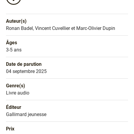
ce
livre
sur
Auteur(s)
Facebook
Nom de l'auteur
Ronan Badel, Vincent Cuvellier et Marc-Olivier Dupin
!
Âges
Âges
3-5 ans
Date de parution
Date de parution
04 septembre 2025
Genre(s)
Genre littéraire
Livre audio
Éditeur
Éditeur
Gallimard jeunesse
Prix