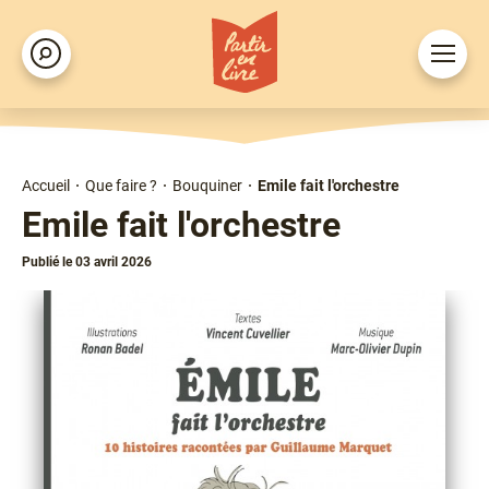
Aller
au
Ouvrir
Rechercher
contenu
le
principal
menu
Accueil
Que faire ?
Bouquiner
Emile fait l'orchestre
Fil
Emile fait l'orchestre
d'Ariane
Publié le 03 avril 2026