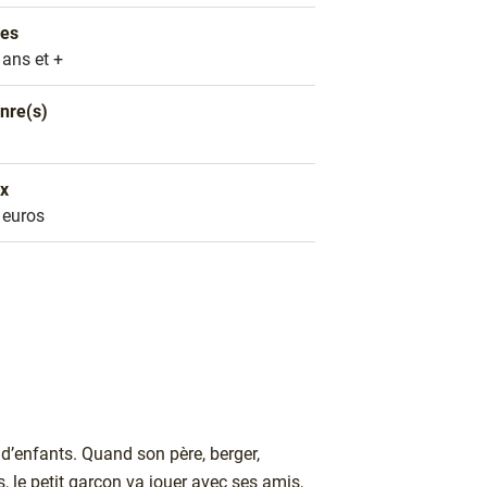
es
es
 ans et +
nre(s)
nre littéraire
D
ix
ix
 euros
’enfants. Quand son père, berger,
, le petit garçon va jouer avec ses amis,