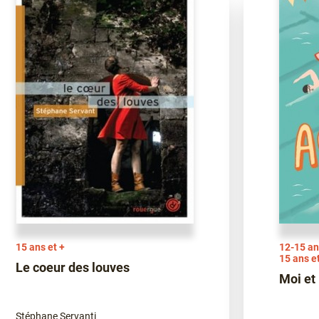
15 ans et +
12-15 an
15 ans e
Le coeur des louves
Moi et
Stéphane Servanti