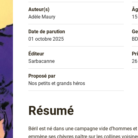
Auteur(s)
Âg
Nom de l'auteur
Adèle Maury
Âg
15
Date de parution
Ge
Date de parution
01 octobre 2025
Ge
B
Éditeur
Pr
Éditeur
Sarbacanne
Pr
26
Proposé par
Sélection
Nos petits et grands héros
Résumé
Béril est né dans une campagne vide d’hommes et d
emmène ses chèvres paître sur les collines voisines