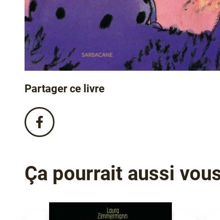
Partager ce livre
Partagez
ce
livre
sur
Facebook
Ça pourrait aussi vous 
!