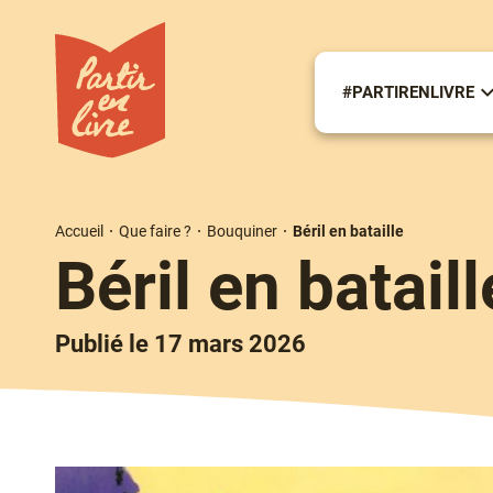
Aller
au
contenu
principal
#PARTIRENLIVRE
S
m
#
Accueil
Que faire ?
Bouquiner
Béril en bataille
Fil
Béril en bataill
d'Ariane
Publié le 17 mars 2026