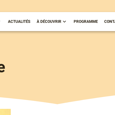
ACTUALITÉS
À DÉCOUVRIR
PROGRAMME
CONT
ous-
Sous-
enu
menu
partirenlivre
À
Découvrir
e