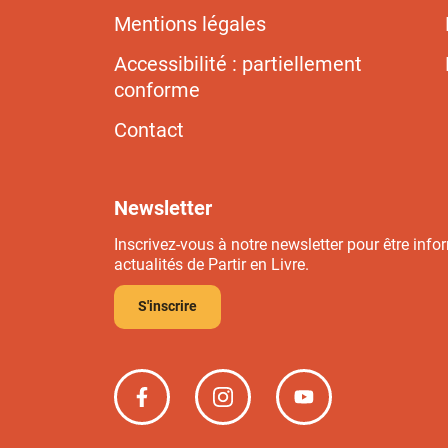
Mentions légales
Accessibilité : partiellement
conforme
Contact
Newsletter
Inscrivez-vous à notre newsletter pour être info
actualités de Partir en Livre.
S'inscrire
Partir
Partir
Partir
en
en
en
livre
livre
livre