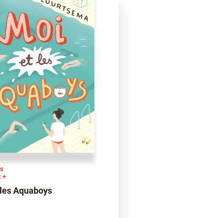
s
t +
 les Aquaboys