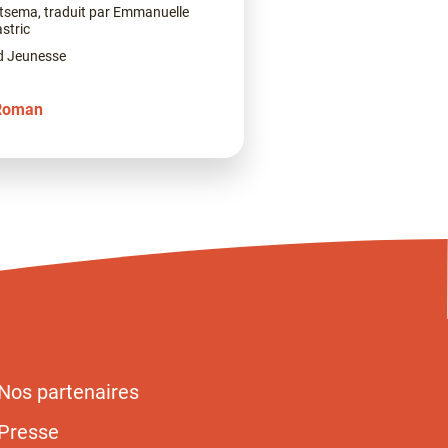
tsema, traduit par Emmanuelle
stric
d Jeunesse
Roman
Nos partenaires
Presse