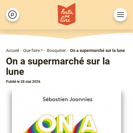
Aller
au
Ouvrir
Rechercher
contenu
le
principal
menu
Accueil
Que faire ?
Bouquiner
On a supermarché sur la lune
Fil
On a supermarché sur la
d'Ariane
lune
Publié le 28 mai 2026