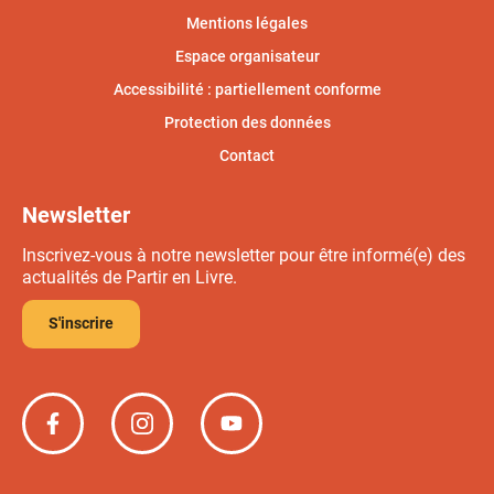
Mentions légales
Espace organisateur
Accessibilité : partiellement conforme
Protection des données
Contact
Newsletter
Inscrivez-vous à notre newsletter pour être informé(e) des
actualités de Partir en Livre.
S'inscrire
Partir
Partir
Partir
en
en
en
livre
livre
livre