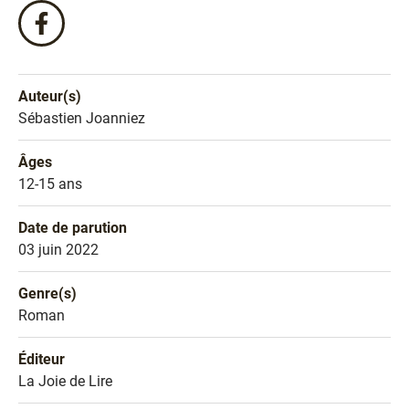
Partagez
ce
livre
sur
Auteur(s)
Facebook
Nom de l'auteur
Sébastien Joanniez
!
Âges
Âges
12-15 ans
Date de parution
Date de parution
03 juin 2022
Genre(s)
Genre littéraire
Roman
Éditeur
Éditeur
La Joie de Lire