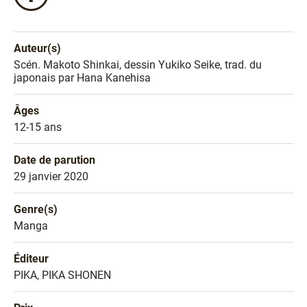
ce
livre
sur
Auteur(s)
Facebook
Nom de l'auteur
Scén. Makoto Shinkai, dessin Yukiko Seike, trad. du
!
japonais par Hana Kanehisa
Âges
Âges
12-15 ans
Date de parution
Date de parution
29 janvier 2020
Genre(s)
Genre littéraire
Manga
Éditeur
Éditeur
PIKA, PIKA SHONEN