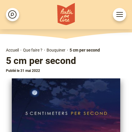
Aller
au
Ouvrir
Rechercher
contenu
le
principal
menu
Accueil
Que faire ?
Bouquiner
5 cm per second
Fil
5 cm per second
d'Ariane
Publié le 31 mai 2022