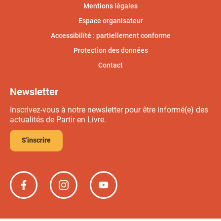
Mentions légales
Espace organisateur
Accessibilité : partiellement conforme
Protection des données
Contact
Newsletter
Inscrivez-vous à notre newsletter pour être informé(e) des
actualités de Partir en Livre.
S'inscrire
Partir
Partir
Partir
en
en
en
livre
livre
livre
sur
sur
sur