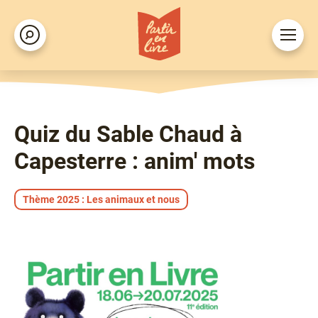
Aller
au
Ouvrir
Rechercher
contenu
le
principal
menu
Quiz du Sable Chaud à
Capesterre : anim' mots
Thème 2025 : Les animaux et nous