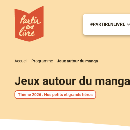
Aller
au
contenu
principal
#PARTIRENLIVRE
S
m
#
Accueil
Programme
Jeux autour du manga
Fil
d'Ariane
Jeux autour du mang
Thème 2026 : Nos petits et grands héros