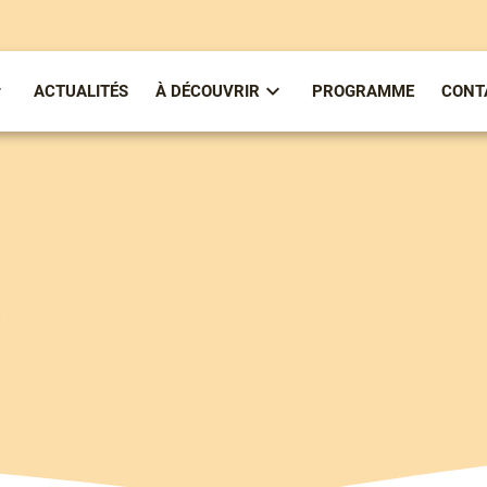
ACTUALITÉS
À DÉCOUVRIR
PROGRAMME
CONT
ous-
Sous-
enu
menu
partirenlivre
À
Découvrir
a