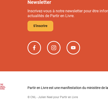
Newsletter
Inscrivez-vous à notre newsletter pour être info
actualités de Partir en Livre.
S'inscrire
Partir
Partir
Partir
en
en
en
livre
livre
livre
sur
sur
sur
Facebook
Instagram
YouTube
Partir en Livre est une manifestation du ministère de la
© CNL - Julien Neel pour Partir en Livre