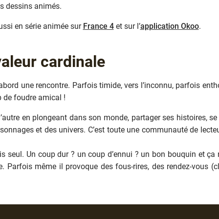
es dessins animés.
aussi en série animée sur
France 4
et sur l’
application Okoo
.
aleur cardinale
’abord une rencontre. Parfois timide, vers l’inconnu, parfois enth
 de foudre amical !
 l’autre en plongeant dans son monde, partager ses histoires, 
ersonnages et des univers. C’est toute une communauté de lecte
ais seul. Un coup dur ? un coup d’ennui ? un bon bouquin et ça re
age. Parfois même il provoque des fous-rires, des rendez-vous (c