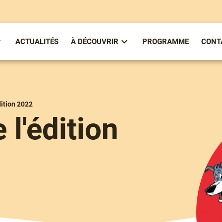
ACTUALITÉS
À DÉCOUVRIR
PROGRAMME
CONT
ous-
Sous-
enu
menu
partirenlivre
À
Découvrir
dition 2022
 l'édition