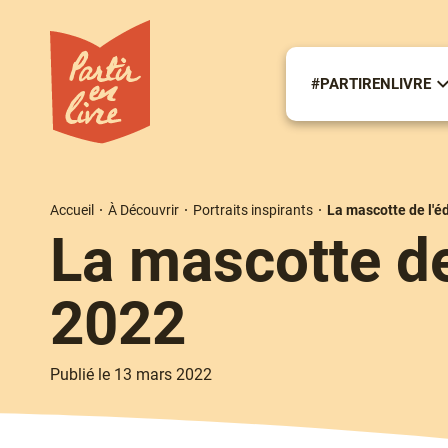
Aller
au
contenu
principal
#PARTIRENLIVRE
S
m
#
Accueil
À Découvrir
Portraits inspirants
La mascotte de l'é
Fil
La mascotte de
d'Ariane
2022
Publié le 13 mars 2022