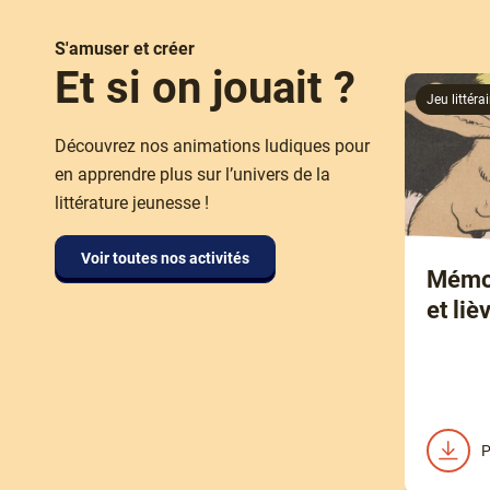
S'amuser et créer
Et si on jouait ?
Jeu littérai
Découvrez nos animations ludiques pour
en apprendre plus sur l’univers de la
littérature jeunesse !
Voir toutes nos activités
Mémor
et liè