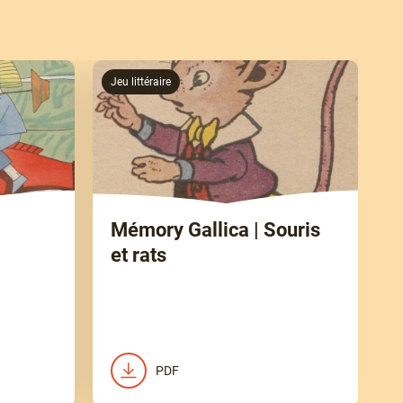
Jeu littéraire
Mémory Gallica | Souris
et rats
PDF