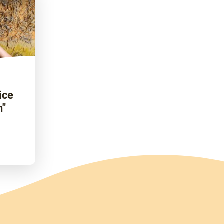
ice
n"