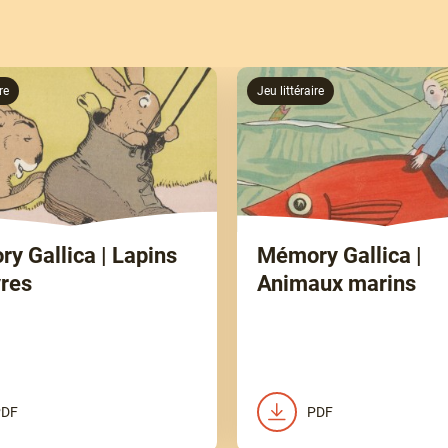
re
Jeu littéraire
y Gallica | Lapins
Mémory Gallica |
vres
Animaux marins
PDF
PDF